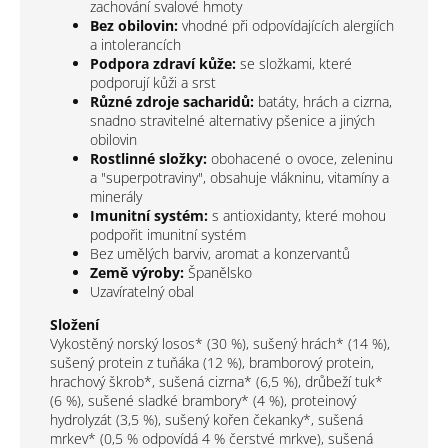
zachování svalové hmoty
Bez obilovin:
vhodné při odpovídajících alergiích
a intolerancích
Podpora zdraví kůže:
se složkami, které
podporují kůži a srst
Různé zdroje sacharidů:
batáty, hrách a cizrna,
snadno stravitelné alternativy pšenice a jiných
obilovin
Rostlinné složky:
obohacené o ovoce, zeleninu
a "superpotraviny", obsahuje vlákninu, vitamíny a
minerály
Imunitní systém:
s antioxidanty, které mohou
podpořit imunitní systém
Bez umělých barviv, aromat a konzervantů
Země výroby:
Španělsko
Uzavíratelný obal
Složení
Vykostěný norský losos* (30 %), sušený hrách* (14 %),
sušený protein z tuňáka (12 %), bramborový protein,
hrachový škrob*, sušená cizrna* (6,5 %), drůbeží tuk*
(6 %), sušené sladké brambory* (4 %), proteinový
hydrolyzát (3,5 %), sušený kořen čekanky*, sušená
mrkev* (0,5 % odpovídá 4 % čerstvé mrkve), sušená