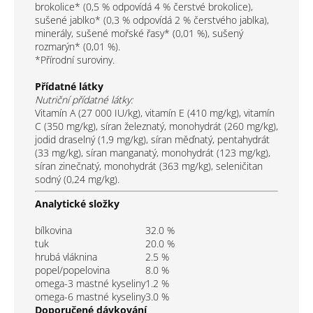
brokolice* (0,5 % odpovídá 4 % čerstvé brokolice),
sušené jablko* (0,3 % odpovídá 2 % čerstvého jablka),
minerály, sušené mořské řasy* (0,01 %), sušený
rozmarýn* (0,01 %).
*Přírodní suroviny.
Přídatné látky
Nutriční přídatné látky:
Vitamín A (27 000 IU/kg), vitamín E (410 mg/kg), vitamín
C (350 mg/kg), síran železnatý, monohydrát (260 mg/kg),
jodid draselný (1,9 mg/kg), síran měďnatý, pentahydrát
(33 mg/kg), síran manganatý, monohydrát (123 mg/kg),
síran zinečnatý, monohydrát (363 mg/kg), seleničitan
sodný (0,24 mg/kg).
Analytické složky
bílkovina
32.0
%
tuk
20.0
%
hrubá vláknina
2.5
%
popel/popelovina
8.0
%
omega-3 mastné kyseliny
1.2
%
omega-6 mastné kyseliny
3.0
%
Doporučené dávkování