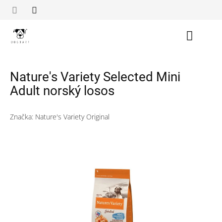
Přejít
na
obsah
Nákupn
košík
Nature's Variety Selected Mini
Adult norský losos
Značka:
Nature's Variety Original