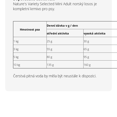
Nature's Variety Selected Mini Adult
norský losos je
kompletní krmivo pro psy.
Denní dávka v g / den
Hmotnost psa
střední aktivita
vysoká aktivita
1 kg
25 g
30 g
3 kg
55 g
65 g
5 kg
80 g
95 g
10 kg
135 g
160 g
Čerstvá pitná voda by měla být neustále k dispozici.