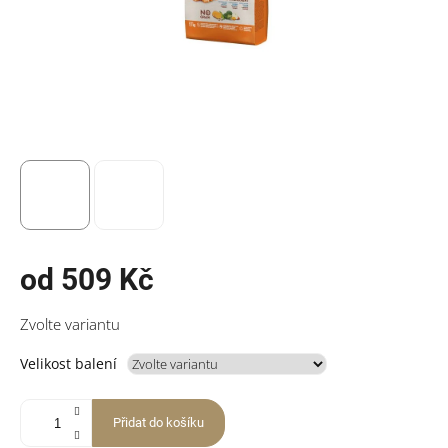
od
509 Kč
Měrná
Zvolte variantu
cena:
Velikost balení
Přidat do košíku