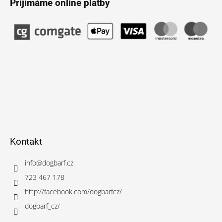
Přijímáme online platby
Kontakt
info
@
dogbarf.cz
723 467 178
http://facebook.com/dogbarfcz/
dogbarf_cz/