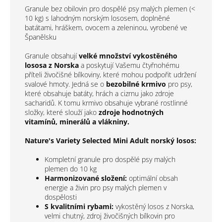
Granule bez obilovin pro dospělé psy malých plemen (<
10 kg) s lahodným norským lososem, doplněné
batátami, hráškem, ovocem a zeleninou, vyrobené ve
Španělsku
Granule obsahují
velké množství vykostěného
lososa z Norska
a poskytují Vašemu čtyřnohému
příteli živočišné bílkoviny, které mohou podpořit udržení
svalové hmoty. Jedná se o
bezobilné krmivo
pro psy,
které obsahuje batáty, hrách a cizrnu jako zdroje
sacharidů. K tomu krmivo obsahuje vybrané rostlinné
složky, které slouží jako
zdroje hodnotných
vitamínů, minerálů a vlákniny.
Nature's Variety Selected Mini Adult norský losos:
Kompletní granule pro dospělé psy malých
plemen do 10 kg
Harmonizované složení:
optimální obsah
energie a živin pro psy malých plemen v
dospělosti
S kvalitními rybami:
vykostěný losos z Norska,
velmi chutný, zdroj živočišných bílkovin pro