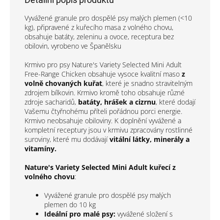
Vyvážené granule pro dospělé psy malých plemen (<10
kg), připravené z kuřecího masa z volného chovu,
obsahuje batáty, zeleninu a ovoce, receptura bez
obilovin, vyrobeno ve Španělsku
Krmivo pro psy Nature's Variety Selected Mini Adult
Free-Range Chicken obsahuje vysoce kvalitní maso
z
volně chovaných kuřat
, které je snadno stravitelným
zdrojem bílkovin. Krmivo kromě toho obsahuje různé
zdroje sacharidů,
batáty, hrášek a cizrnu
, které dodají
Vašemu čtyřnohému příteli pořádnou porci energie.
Krmivo neobsahuje obiloviny. K doplnění vyvážené a
kompletní receptury jsou v krmivu zpracovány rostlinné
suroviny, které mu dodávají
vitální látky, minerály a
vitamíny.
Nature's Variety Selected Mini Adult kuřecí z
volného chovu
:
Vyvážené granule pro dospělé psy malých
plemen do 10 kg
Ideální pro malé psy:
vyvážené složení s