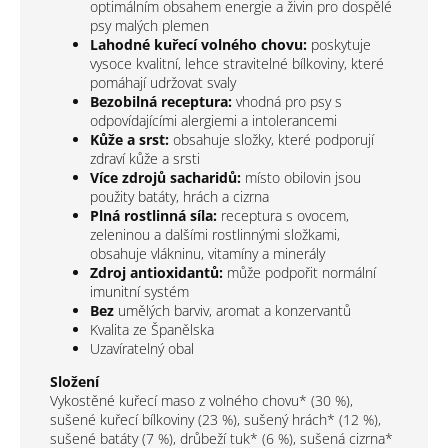
optimálním obsahem energie a živin pro dospělé
psy malých plemen
Lahodné kuřecí volného chovu:
poskytuje
vysoce kvalitní, lehce stravitelné bílkoviny, které
pomáhají udržovat svaly
Bezobilná receptura:
vhodná pro psy s
odpovídajícími alergiemi a intolerancemi
Kůže a srst:
obsahuje složky, které podporují
zdraví kůže a srsti
Více zdrojů sacharidů:
místo obilovin jsou
použity batáty, hrách a cizrna
Plná rostlinná síla:
receptura s ovocem,
zeleninou a dalšími rostlinnými složkami,
obsahuje vlákninu, vitamíny a minerály
Zdroj antioxidantů:
může podpořit normální
imunitní systém
Bez
umělých barviv, aromat a konzervantů
Kvalita ze Španělska
Uzavíratelný obal
Složení
Vykostěné kuřecí maso z volného chovu* (30 %),
sušené kuřecí bílkoviny (23 %), sušený hrách* (12 %),
sušené batáty (7 %), drůbeží tuk* (6 %), sušená cizrna*