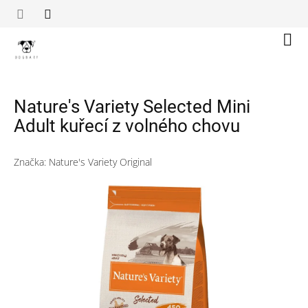
Přejít
na
obsah
Náku
koší
Nature's Variety Selected Mini
Adult kuřecí z volného chovu
Značka:
Nature's Variety Original