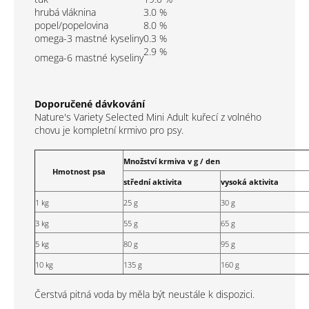
hrubá vláknina
3.0
%
popel/popelovina
8.0
%
omega-3 mastné kyseliny
0.3
%
2.9
%
omega-6 mastné kyseliny
Doporučené dávkování
Nature's Variety Selected Mini Adult kuřecí z volného
chovu je kompletní krmivo pro psy.
Množství krmiva v g / den
Hmotnost psa
střední aktivita
vysoká aktivita
1 kg
25 g
30 g
3 kg
55 g
65 g
5 kg
80 g
95 g
10 kg
135 g
160 g
Čerstvá pitná voda by měla být neustále k dispozici.