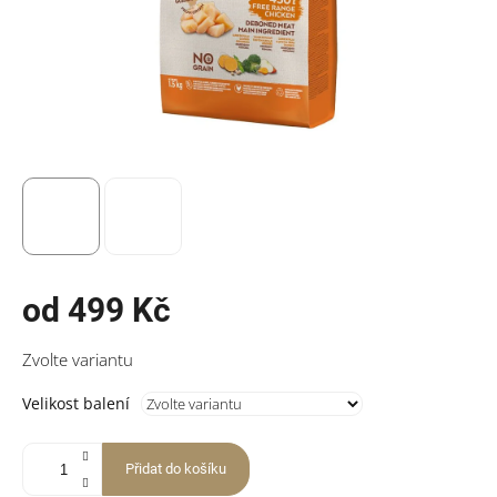
od
499 Kč
Měrná
Zvolte variantu
cena:
Velikost balení
Přidat do košíku