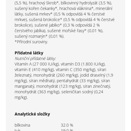
(5,5 %), hrachový škrob*, bílkovinný hydrolyzát (3,5 %),
sušený kořen čekanky*, hrachová vláknina*, minerální
látky, sušená mrkev* (0,5 % odpovídá 4 % čerstvé
mrkve), sušená brokolice* (0,5 % odpovídá 4 % čerstvé
brokolice), sušené jablko* (0,3 % odpovídá 2 %
čerstvého jablka), sušené mořské řasy* (0,01 %),
sušený rozmarýn* (0,01 %).
*Přírodní suroviny.
Přídatné látky
Nutriční přídatné látky:
Vitamín A (27 000 IU/kg), vitamín D3 (1.800 IU/kg),
vitamín E (410 mg/kg), vitamín C (350 mg/kg), síran
železnatý, monohydrát (260 mg/kg), jodid draselný (1,9
mg/kg), síran měďnatý, pentahydrát (33 mg/kg), síran
manganatý, monohydrát (123 mg/kg), síran zinečnatý,
monohydrát (363 mg/kg), seleničitan sodný (0,24
mg/kg).
Analytické složky
bílkovina
32.0
%
tuk
19.0
%