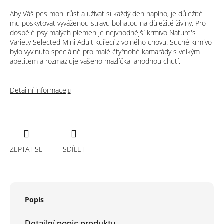
Aby Váš pes mohl růst a užívat si každý den naplno, je důležité
mu poskytovat vyváženou stravu bohatou na důležité živiny. Pro
dospělé psy malých plemen je nejvhodnější krmivo Nature's
Variety Selected Mini Adult kuřecí z volného chovu. Suché krmivo
bylo vyvinuto speciálně pro malé čtyřnohé kamarády s velkým
apetitem a rozmazluje vašeho mazlíčka lahodnou chutí.
Detailní informace
ZEPTAT SE
SDÍLET
Popis
Detailní popis produktu