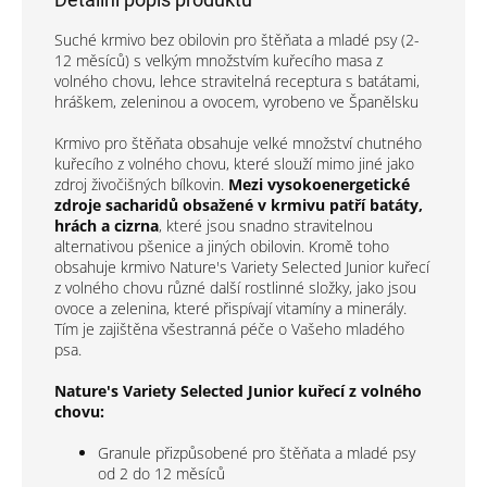
Suché krmivo bez obilovin pro štěňata a mladé psy (2-
12 měsíců) s velkým množstvím kuřecího masa z
volného chovu, lehce stravitelná receptura s batátami,
hráškem, zeleninou a ovocem, vyrobeno ve Španělsku
Krmivo pro štěňata obsahuje velké množství chutného
kuřecího z volného chovu, které slouží mimo jiné jako
zdroj živočišných bílkovin.
Mezi vysokoenergetické
zdroje sacharidů obsažené v krmivu patří batáty,
hrách a cizrna
, které jsou snadno stravitelnou
alternativou pšenice a jiných obilovin. Kromě toho
obsahuje krmivo Nature's Variety Selected Junior kuřecí
z volného chovu různé další rostlinné složky, jako jsou
ovoce a zelenina, které přispívají vitamíny a minerály.
Tím je zajištěna všestranná péče o Vašeho mladého
psa.
Nature's Variety Selected Junior kuřecí z volného
chovu:
Granule přizpůsobené pro štěňata a mladé psy
od 2 do 12 měsíců