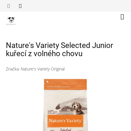
Přejít
na
obsah
Náku
koší
Nature's Variety Selected Junior
kuřecí z volného chovu
Značka:
Nature's Variety Original