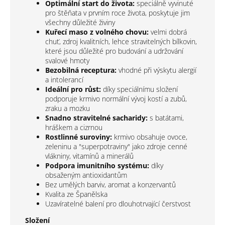
Optimální start do života:
speciálně vyvinuté
pro štěňata v prvním roce života, poskytuje jim
všechny důležité živiny
Kuřecí maso z volného chovu:
velmi dobrá
chuť, zdroj kvalitních, lehce stravitelných bílkovin,
které jsou důležité pro budování a udržování
svalové hmoty
Bezobilná receptura:
vhodné při výskytu alergií
a intolerancí
Ideální pro růst:
díky speciálnímu složení
podporuje krmivo normální vývoj kostí a zubů,
zraku a mozku
Snadno stravitelné sacharidy:
s batátami,
hráškem a cizrnou
Rostlinné suroviny:
krmivo obsahuje ovoce,
zeleninu a "superpotraviny" jako zdroje cenné
vlákniny, vitamínů a minerálů
Podpora imunitního systému:
díky
obsaženým antioxidantům
Bez umělých barviv, aromat a konzervantů
Kvalita ze Španělska
Uzavíratelné balení pro dlouhotrvající čerstvost
Složení