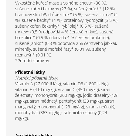
Vykostěné kuřecí maso z volného chovu* (30 %),
sušené kuřecí bílkoviny (27 %), sušený hrách* (12 %),
hrachový škrob*, drůbeží tuk* (6 %), sušená cizrna* (4
%), sušené batáty* (4 %), proteinový hydrolyzát (3,5 %),
sušený kořen čekanky*, rybí olej* (0,5 %), sušená
mrkev* (0,5 % odpovídá 4 % čerstvé mrkve), sušená
brokolice* (0,5 % odpovídá 4 % čerstvé brokolice),
sušené jablko* (0,3 % odpovídá 2 % čerstvého jablka),
minerály, sušené mořské řasy* (0,01 %), sušený
rozmarýn* (0,01 %).
*Přírodní suroviny.
Přídatné látky
Nutriční přídatné látky:
Vitamín A (27 000 IU/kg), vitamín D3 (1.800 IU/kg),
vitamín E (410 mg/kg), vitamín C (350 mg/kg), síran
železnatý, monohydrát (260 mg/kg), jodid draselný (1,9
mg/kg), síran měďnatý, pentahydrát (33 mg/kg), síran
manganatý, monohydrát (123 mg/kg), síran zinečnatý,
monohydrát (363 mg/kg), seleničitan sodný (0,24
mg/kg).
Analytické složky