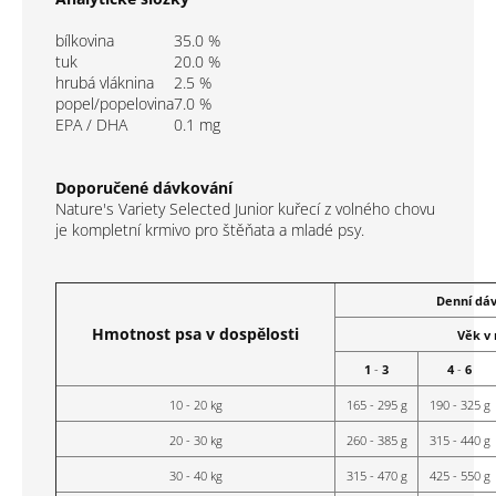
bílkovina
35.0
%
tuk
20.0
%
hrubá vláknina
2.5
%
popel/popelovina
7.0
%
EPA / DHA
0.1
mg
Doporučené dávkování
Nature's Variety Selected Junior
kuřecí z volného chovu
je kompletní krmivo pro štěňata a mladé psy.
Denní dáv
Hmotnost psa v dospělosti
Věk v 
1
-
3
4
-
6
10 - 20 kg
165 - 295 g
190 - 325 g
20 - 30 kg
260 - 385 g
315 - 440 g
30 - 40 kg
315 - 470 g
425 - 550 g