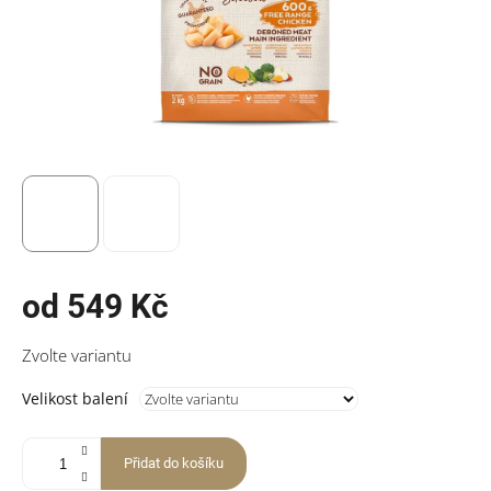
od
549 Kč
Měrná
Zvolte variantu
cena:
Velikost balení
Přidat do košíku