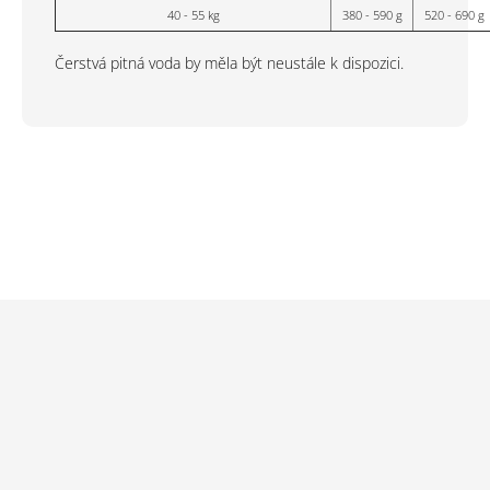
40 - 55 kg
380 - 590 g
520 - 690 g
Čerstvá pitná voda by měla být neustále k dispozici.
Z
á
p
a
t
í