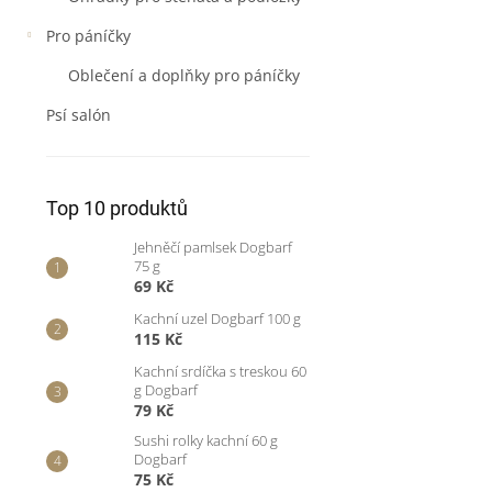
Pro páníčky
Oblečení a doplňky pro páníčky
Psí salón
Top 10 produktů
Jehněčí pamlsek Dogbarf
75 g
69 Kč
Kachní uzel Dogbarf 100 g
115 Kč
Kachní srdíčka s treskou 60
g Dogbarf
79 Kč
Sushi rolky kachní 60 g
Dogbarf
75 Kč