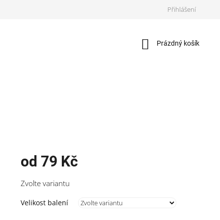
Přihlášení
Nákupní
Prázdný košík
košík
od
79 Kč
Měrná
Zvolte variantu
cena:
Velikost balení