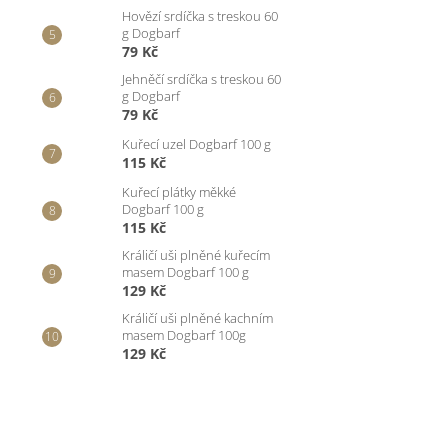
Hovězí srdíčka s treskou 60
g Dogbarf
79 Kč
Jehněčí srdíčka s treskou 60
g Dogbarf
79 Kč
Kuřecí uzel Dogbarf 100 g
115 Kč
Kuřecí plátky měkké
Dogbarf 100 g
115 Kč
Králičí uši plněné kuřecím
masem Dogbarf 100 g
129 Kč
Králičí uši plněné kachním
masem Dogbarf 100g
129 Kč