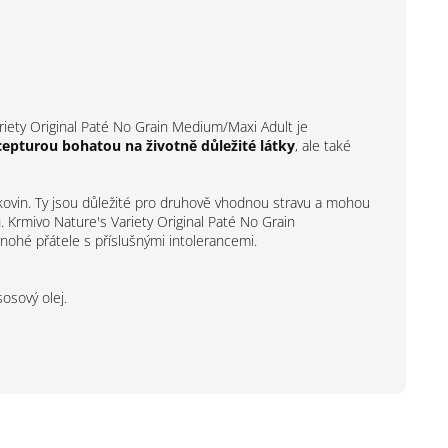
Variety Original Paté No Grain Medium/Maxi Adult je
cepturou bohatou na životně důležité látky
, ale také
kovin. Ty jsou důležité pro druhově vhodnou stravu a mohou
u
. Krmivo Nature's Variety Original Paté No Grain
yřnohé přátele s příslušnými intolerancemi.
sosový olej.