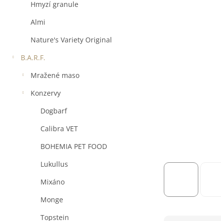
a
Hmyzí granule
n
e
Almi
l
Nature's Variety Original
B.A.R.F.
Mražené maso
Konzervy
Dogbarf
Calibra VET
BOHEMIA PET FOOD
Lukullus
Mixáno
Monge
Topstein