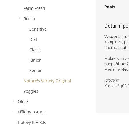
Popis
Farm Fresh
Rocco
Detailní p
Sensitive
Vyvážená stra
Diet
kompletní, pl
dobrou chutí.
Clasik
Mokré krmivo 
Junior
podpořit udrž
Medium/Maxi
Senior
Krocaní:
Nature's Variety Original
Krocaní* (66 %
Yoggies
Oleje
Přílohy B.A.R.F.
Hotový B.A.R.F.