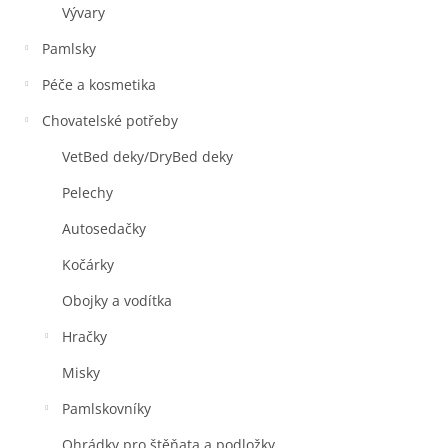
Vývary
Pamlsky
Péče a kosmetika
Chovatelské potřeby
VetBed deky/DryBed deky
Pelechy
Autosedačky
Kočárky
Obojky a vodítka
Hračky
Misky
Pamlskovníky
Ohrádky pro štěňata a podložky