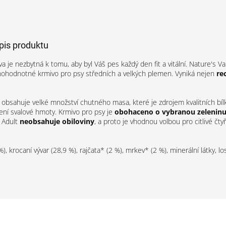
opis produktu
va je nezbytná k tomu, aby byl Váš pes každý den fit a vitální. Nature's 
nohodnotné krmivo pro psy středních a velkých plemen. Vyniká nejen
re
obsahuje velké množství chutného masa, které je zdrojem kvalitních bíl
ení svalové hmoty. Krmivo pro psy je
obohaceno o vybranou zelenin
 Adult
neobsahuje obiloviny
, a proto je vhodnou volbou pro citlivé čt
), krocaní vývar (28,9 %), rajčata* (2 %), mrkev* (2 %), minerální látky, lo