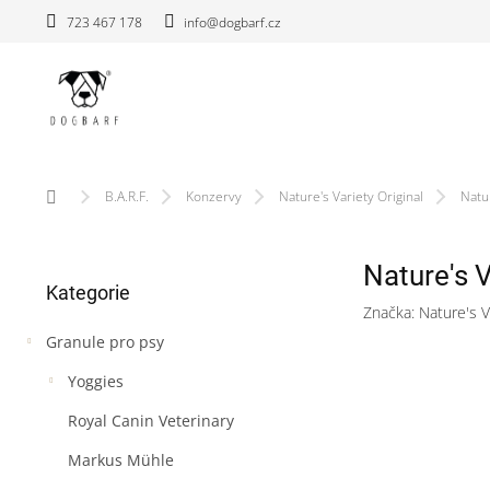
Přejít
723 467 178
info@dogbarf.cz
na
obsah
Domů
B.A.R.F.
Konzervy
Nature's Variety Original
Natur
P
Nature's V
Přeskočit
o
Kategorie
kategorie
s
Značka:
Nature's V
t
Granule pro psy
r
a
Yoggies
n
n
Royal Canin Veterinary
í
Markus Mühle
p