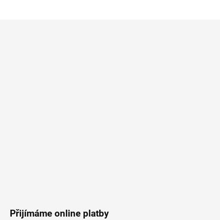
Z
á
p
a
t
í
Přijímáme online platby