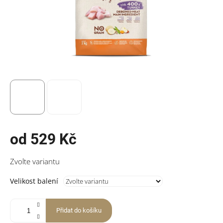
od
529 Kč
Měrná
Zvolte variantu
cena:
Velikost balení
Přidat do košíku