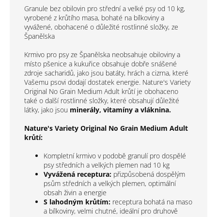
Granule bez obilovin pro střední a velké psy od 10 kg,
vyrobené z krůtího masa, bohaté na bílkoviny a
vyvážené, obohacené o důležité rostlinné složky, ze
Španělska
Krmivo pro psy ze Španělska neobsahuje obiloviny a
místo pšenice a kukuřice obsahuje dobře snášené
zdroje sacharidů, jako jsou batáty, hrách a cizrna, které
Vašemu psovi dodají dostatek energie. Nature's Variety
Original No Grain Medium Adult krůtí je obohaceno
také o další rostlinné složky, které obsahují důležité
látky, jako jsou
minerály, vitamíny a vláknina.
Nature's Variety Original No Grain Medium Adult
krůtí:
Kompletní krmivo v podobě granulí pro dospělé
psy středních a velkých plemen nad 10 kg
Vyvážená receptura:
přizpůsobená dospělým
psům středních a velkých plemen, optimální
obsah živin a energie
S lahodným krůtím:
receptura bohatá na maso
a bílkoviny, velmi chutné, ideální pro druhově