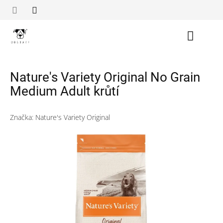
Přejít
na
obsah
Nákupn
košík
Nature's Variety Original No Grain
Medium Adult krůtí
Značka:
Nature's Variety Original