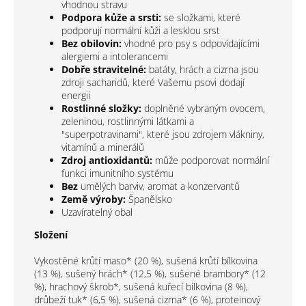
vhodnou stravu
Podpora kůže a srsti:
se složkami, které
podporují normální kůži a lesklou srst
Bez obilovin:
vhodné pro psy s odpovídajícími
alergiemi a intolerancemi
Dobře stravitelné:
batáty, hrách a cizrna jsou
zdroji sacharidů, které Vašemu psovi dodají
energii
Rostlinné složky:
doplněné vybraným ovocem,
zeleninou, rostlinnými látkami a
"superpotravinami", které jsou zdrojem vlákniny,
vitamínů a minerálů
Zdroj antioxidantů:
může podporovat normální
funkci imunitního systému
Bez
umělých barviv, aromat a konzervantů
Země výroby:
Španělsko
Uzavíratelný obal
Složení
Vykostěné krůtí maso* (20 %), sušená krůtí bílkovina
(13 %), sušený hrách* (12,5 %), sušené brambory* (12
%), hrachový škrob*, sušená kuřecí bílkovina (8 %),
drůbeží tuk* (6,5 %), sušená cizrna* (6 %), proteinový