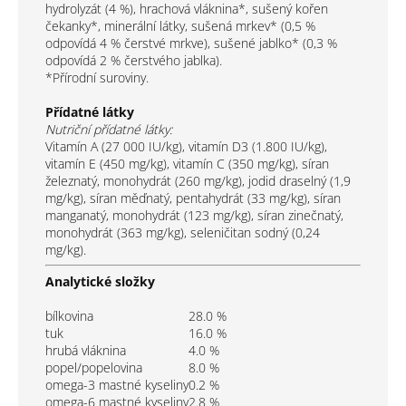
hydrolyzát (4 %), hrachová vláknina*, sušený kořen
čekanky*, minerální látky, sušená mrkev* (0,5 %
odpovídá 4 % čerstvé mrkve), sušené jablko* (0,3 %
odpovídá 2 % čerstvého jablka).
*Přírodní suroviny.
Přídatné látky
Nutriční přídatné látky:
Vitamín A (27 000 IU/kg), vitamín D3 (1.800 IU/kg),
vitamín E (450 mg/kg), vitamín C (350 mg/kg), síran
železnatý, monohydrát (260 mg/kg), jodid draselný (1,9
mg/kg), síran měďnatý, pentahydrát (33 mg/kg), síran
manganatý, monohydrát (123 mg/kg), síran zinečnatý,
monohydrát (363 mg/kg), seleničitan sodný (0,24
mg/kg).
Analytické složky
bílkovina
28.0
%
tuk
16.0
%
hrubá vláknina
4.0
%
popel/popelovina
8.0
%
omega-3 mastné kyseliny
0.2
%
omega-6 mastné kyseliny
2.8
%