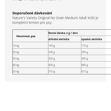
Doporučené dávkování
Nature's Variety Original No Grain Medium Adult
krůtí je
kompletní krmivo pro psy.
Denní dávka v g / den
Hmotnost psa
střední aktivita
vysoká aktivita
10 kg
140 g
170 g
20 kg
240 g
290 g
30 kg
320 g
390 g
40 kg
400 g
485 g
55 kg
510 g
615 g