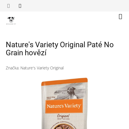
Přejít
na
obsah
Náku
koší
Nature's Variety Original Paté No
Grain hovězí
Značka:
Nature's Variety Original