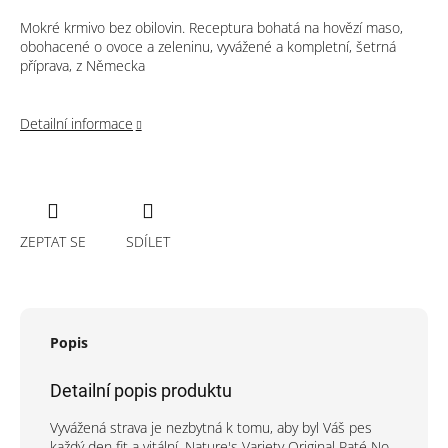
Mokré krmivo bez obilovin. Receptura bohatá na hovězí maso,
obohacené o ovoce a zeleninu, vyvážené a kompletní, šetrná
příprava, z Německa
Detailní informace
ZEPTAT SE
SDÍLET
Popis
Detailní popis produktu
Vyvážená strava je nezbytná k tomu, aby byl Váš pes
každý den fit a vitální. Nature's Variety Original Paté No