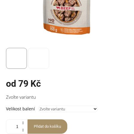
od
79 Kč
Měrná
Zvolte variantu
cena:
Velikost balení
Přidat do košíku