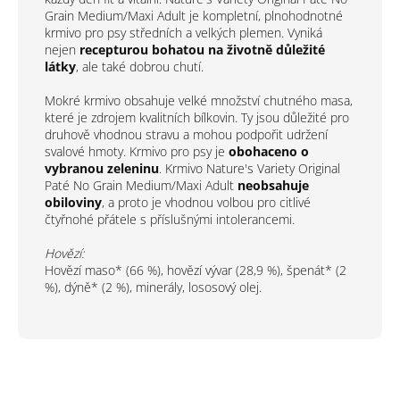
Grain Medium/Maxi Adult je kompletní, plnohodnotné
krmivo pro psy středních a velkých plemen. Vyniká
nejen
recepturou bohatou na životně důležité
látky
, ale také dobrou chutí.
Mokré krmivo obsahuje velké množství chutného masa,
které je zdrojem kvalitních bílkovin. Ty jsou důležité pro
druhově vhodnou stravu a mohou podpořit udržení
svalové hmoty. Krmivo pro psy je
obohaceno o
vybranou zeleninu
. Krmivo Nature's Variety Original
Paté No Grain Medium/Maxi Adult
neobsahuje
obiloviny
, a proto je vhodnou volbou pro citlivé
čtyřnohé přátele s příslušnými intolerancemi.
Hovězí:
Hovězí maso* (66 %), hovězí vývar (28,9 %), špenát* (2
%), dýně* (2 %), minerály, lososový olej.