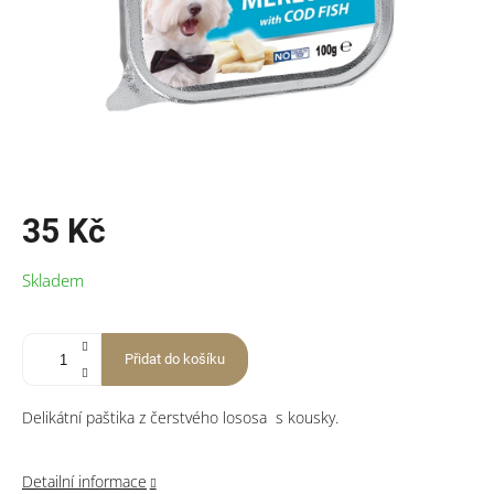
35 Kč
Měrná
Skladem
cena:
Přidat do košíku
Delikátní paštika z čerstvého lososa s kousky.
Detailní informace