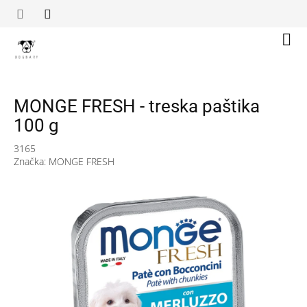
Přejít
na
obsah
Náku
koší
MONGE FRESH - treska paštika
100 g
3165
Značka:
MONGE FRESH