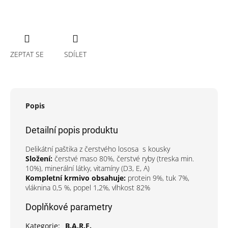
ZEPTAT SE
SDÍLET
Popis
Detailní popis produktu
Delikátní paštika z čerstvého lososa s kousky
Složení:
čerstvé maso 80%, čerstvé ryby (treska min.
10%), minerální látky, vitamíny (D3, E, A)
Kompletní krmivo obsahuje:
protein 9%, tuk 7%,
vláknina 0,5 %, popel 1,2%, vlhkost 82%
Doplňkové parametry
Kategorie
:
B.A.R.F.