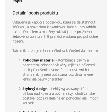
Popis
Detailní popis produktu
Vybavena je kapucí s podšívkou, která se dá stáhnout
šňůrkou, a praktickou klokankovou kapsou pro zahřátí
rukou. Dolní lem a manžety rukávů jsou z pružného
žebrového úpletu s 5 % příměsí elastanu pro pohodlné
nošení.
Tato mikina zaujme hned několika klíčovými vlastnostmi:
Pohodlný materiál
– Kombinace bavlny a
polyesteru, případně viskózy, zajišťuje příjemný
pocit při nošení a zároveň odolnost. Vnitřní
strana mikiny není počesaná, což dává mikině
lehký, ale pevný charakter.
Stylový design
– Lehký vypasovaný střih s
délkou nad kolena a bočními švy lichotí ženské
postavě, což z ní dělá nejen pohodlný, ale i módní
kousek.