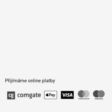
a
t
í
Přijímáme online platby