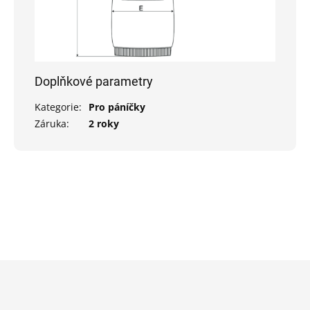
Doplňkové parametry
Kategorie
:
Pro páníčky
Záruka
:
2 roky
Z
á
p