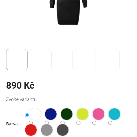
890 Kč
Měrná
Zvolte variantu
cena:
Barva