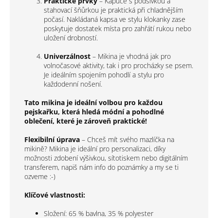
Praktické prvky
– Kapuce s podšívkou a
stahovací šňůrkou je praktická při chladnějším
počasí. Nakládaná kapsa ve stylu klokanky zase
poskytuje dostatek místa pro zahřátí rukou nebo
uložení drobností.
Univerzálnost
– Mikina je vhodná jak pro
volnočasové aktivity, tak i pro procházky se psem.
Je ideálním spojením pohodlí a stylu pro
každodenní nošení.
Tato mikina je ideální volbou pro každou
pejskařku, která hledá módní a pohodlné
oblečení, které je zároveň praktické!
Flexibilní úprava
– Chceš mít svého mazlíčka na
mikině? Mikina je ideální pro personalizaci, díky
možnosti zdobení výšivkou, sítotiskem nebo digitálním
transferem, napiš nám info do poznámky a my se ti
ozveme :-)
Klíčové vlastnosti:
Složení: 65 % bavlna, 35 % polyester