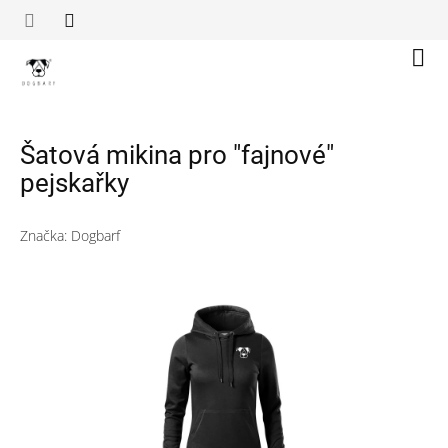
Přejít
na
obsah
Náku
koší
Šatová mikina pro "fajnové"
pejskařky
Značka:
Dogbarf