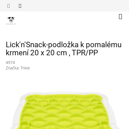
Přejít
na
obsah
Náku
koší
Lick'n'Snack-podložka k pomalému
krmení 20 x 20 cm , TPR/PP
4974
Značka:
Trixie