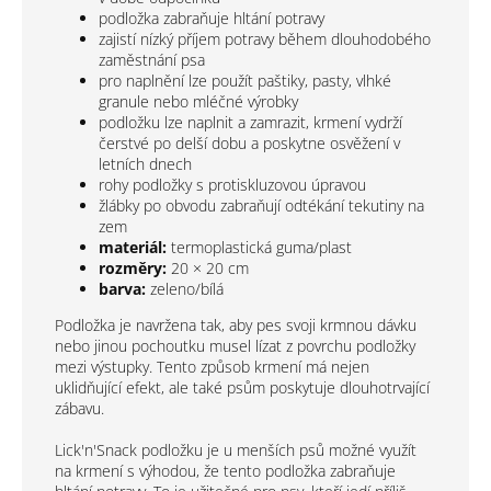
podložka zabraňuje hltání potravy
zajistí nízký příjem potravy během dlouhodobého
zaměstnání psa
pro naplnění lze použít paštiky, pasty, vlhké
granule nebo mléčné výrobky
podložku lze naplnit a zamrazit, krmení vydrží
čerstvé po delší dobu a poskytne osvěžení v
letních dnech
rohy podložky s protiskluzovou úpravou
žlábky po obvodu zabraňují odtékání tekutiny na
zem
materiál:
termoplastická guma/plast
rozměry:
20 × 20 cm
barva:
zeleno/bílá
Podložka je navržena tak, aby pes svoji krmnou dávku
nebo jinou pochoutku musel lízat z povrchu podložky
mezi výstupky. Tento způsob krmení má nejen
uklidňující efekt, ale také psům poskytuje dlouhotrvající
zábavu.
Lick'n'Snack podložku je u menších psů možné využít
na krmení s výhodou, že tento podložka zabraňuje