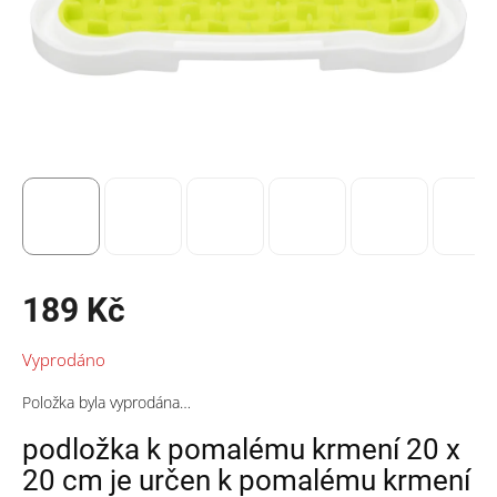
189 Kč
Měrná
Vyprodáno
cena:
Položka byla vyprodána…
podložka k pomalému krmení 20 x
20 cm
j
e určen k pomalému krmení