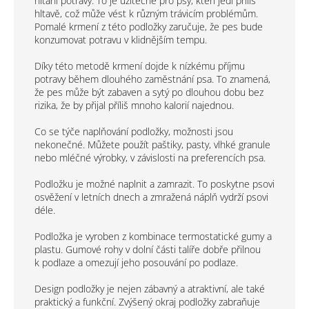
hltání potravy. To je užitečné pro psy, kteří jedí příliš
hltavě, což může vést k různým trávicím problémům.
Pomalé krmení z této podložky zaručuje, že pes bude
konzumovat potravu v klidnějším tempu.
Díky této metodě krmení dojde k nízkému příjmu
potravy během dlouhého zaměstnání psa. To znamená,
že pes může být zabaven a sytý po dlouhou dobu bez
rizika, že by přijal příliš mnoho kalorií najednou.
Co se týče naplňování podložky, možnosti jsou
nekonečné. Můžete použít paštiky, pasty, vlhké granule
nebo mléčné výrobky, v závislosti na preferencích psa.
Podložku je možné naplnit a zamrazit. To poskytne psovi
osvěžení v letních dnech a zmražená náplň vydrží psovi
déle.
Podložka je vyroben z kombinace termostatické gumy a
plastu. Gumové rohy v dolní části talíře dobře přilnou
k podlaze a omezují jeho posouvání po podlaze.
Design podložky je nejen zábavný a atraktivní, ale také
praktický a funkční. Zvýšený okraj podložky zabraňuje