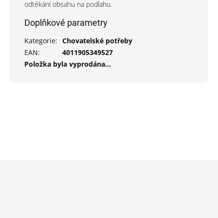
odtékání obsahu na podlahu.
Doplňkové parametry
Kategorie
:
Chovatelské potřeby
EAN
:
4011905349527
Položka byla vyprodána…
Z
á
p
a
t