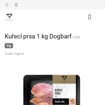
Přejít
na
obsah
Nákupn
košík
Kuřecí prsa 1 kg Dogbarf
1593
Tip
Značka:
Dogbarf