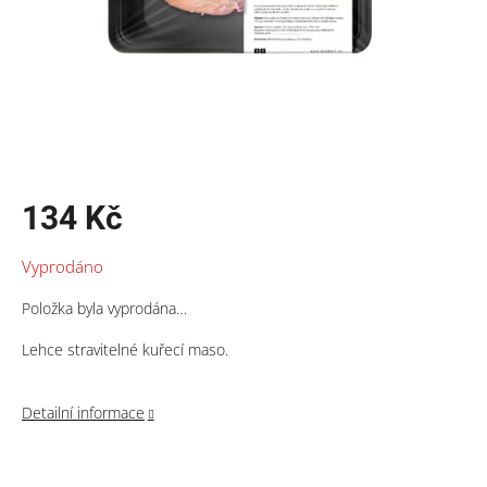
134 Kč
Měrná
Vyprodáno
cena:
Položka byla vyprodána…
Lehce stravitelné kuřecí maso.
Detailní informace