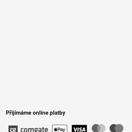
á
p
a
t
í
Přijímáme online platby