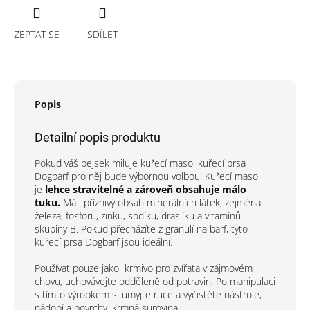
ZEPTAT SE
SDÍLET
Popis
Detailní popis produktu
Pokud váš pejsek miluje kuřecí maso, kuřecí prsa
Dogbarf pro něj bude výbornou volbou! Kuřecí maso
je
lehce stravitelné a zároveň obsahuje málo
tuku.
Má i příznivý obsah minerálních látek, zejména
železa, fosforu, zinku, sodíku, draslíku a vitamínů
skupiny B. Pokud přecházíte z granulí na barf, tyto
kuřecí prsa Dogbarf jsou ideální.
Používat pouze jako
krmivo pro zvířata v zájmovém
chovu, uchovávejte odděleně od potravin. Po manipulaci
s tímto výrobkem si umyjte ruce a vyčistěte nástroje,
nádobí a povrchy, krmná surovina.