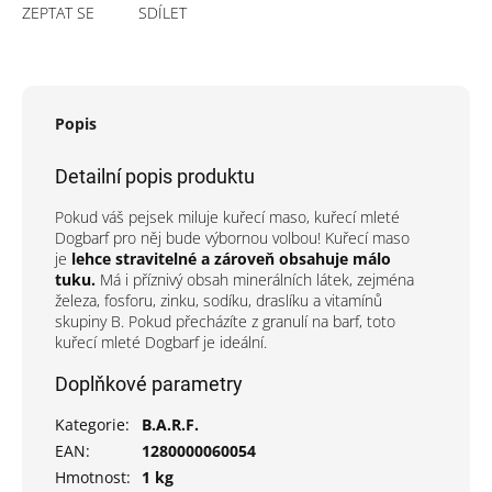
ZEPTAT SE
SDÍLET
Popis
Detailní popis produktu
Pokud váš pejsek miluje kuřecí maso, kuřecí mleté
Dogbarf pro něj bude výbornou volbou! Kuřecí maso
je
lehce stravitelné a zároveň obsahuje málo
tuku.
Má i příznivý obsah minerálních látek, zejména
železa, fosforu, zinku, sodíku, draslíku a vitamínů
skupiny B. Pokud přecházíte z granulí na barf, toto
kuřecí mleté Dogbarf je ideální.
Doplňkové parametry
Kategorie
:
B.A.R.F.
EAN
:
1280000060054
Hmotnost
:
1 kg