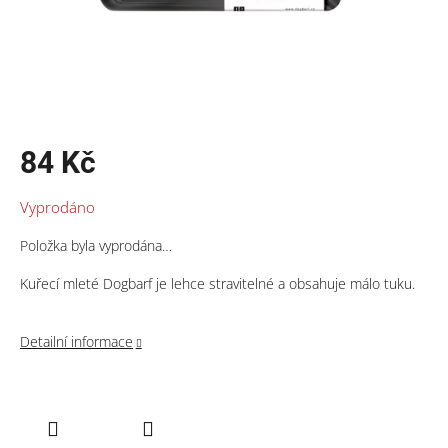
84 Kč
Měrná
Vyprodáno
cena:
Položka byla vyprodána…
Kuřecí mleté Dogbarf je lehce stravitelné a obsahuje málo tuku.
Detailní informace