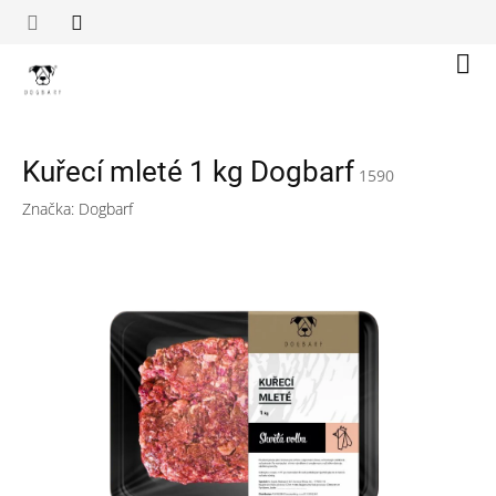
Přejít
na
obsah
Náku
koší
Kuřecí mleté 1 kg Dogbarf
1590
Značka:
Dogbarf