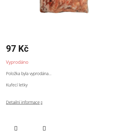
97 Kč
Měrná
Vyprodáno
cena:
Položka byla vyprodána…
Kuřecí letky
Detailní informace