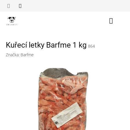
Přejít
na
obsah
Nákupn
košík
Kuřecí letky Barfme 1 kg
864
Značka:
Barfme