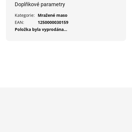
Doplňkové parametry
Kategorie
:
Mražené maso
EAN
:
1250000030159
Položka byla vyprodána…
Z
á
p
a
t
í