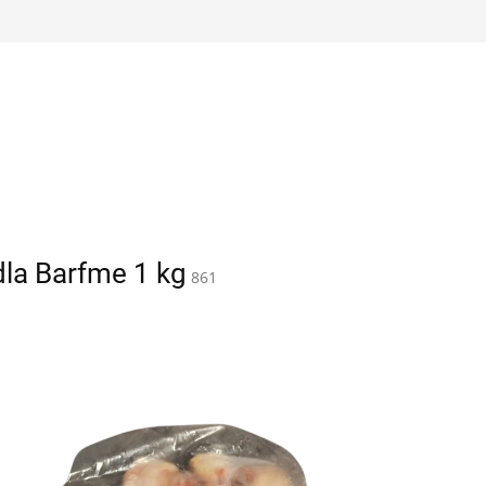
dla Barfme 1 kg
861