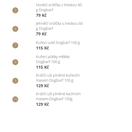
Hovězí srdíčka s treskou 60
g Dogbarf
79 Kč
Jehněčí srdíčka s treskou 60
g Dogbarf
79 Kč
Kuřecí uzel Dogbarf 100 g
115 Kč
Kuřecí plátky měkké
Dogbarf 100 g
115 Kč
Králičí uši plněné kuřecím
masem Dogbarf 100 g
129 Kč
Králičí uši plněné kachním
masem Dogbarf 100g
129 Kč