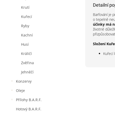
Detailní p
Krutí
Barfování je p
Kuřecí
o tepelně neu
účinky má na
Ryby
životně důlež
přizpůsobovat
Kachní
Složení Kuře
Husí
Kuřecí 
Králičí
Zvěřina
Jehněčí
Konzervy
Oleje
Přílohy B.A.R.F.
Hotový B.A.R.F.