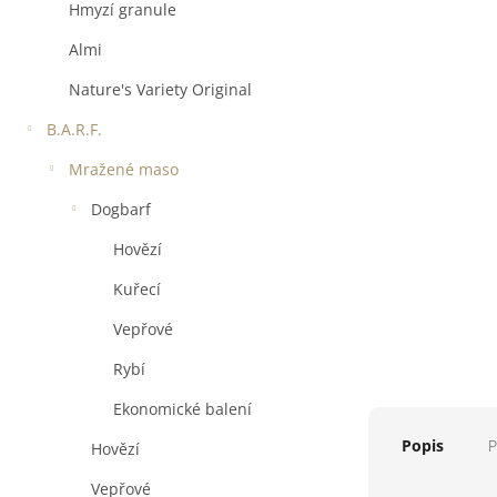
a
Hmyzí granule
n
e
Almi
l
Nature's Variety Original
B.A.R.F.
Mražené maso
Dogbarf
Hovězí
Kuřecí
Vepřové
Rybí
Ekonomické balení
Popis
P
Hovězí
Vepřové