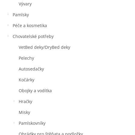
Vývary
Pamlsky
Péče a kosmetika
Chovatelské potřeby
VetBed deky/DryBed deky
Pelechy
Autosedačky
Kočárky
Obojky a vodítka
Hračky
Misky
Pamlskovníky
Ohrádky pro štěňata a podložky