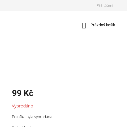
Přihlášení
Nákupní
Prázdný košík
košík
99 Kč
Měrná
Vyprodáno
cena:
Položka byla vyprodána…