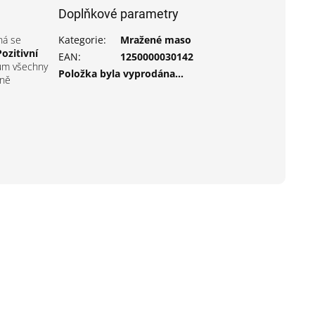
Doplňkové parametry
ná se
Kategorie
:
Mražené maso
Pozitivní
EAN
:
1250000030142
kům všechny
Položka byla vyprodána…
lně