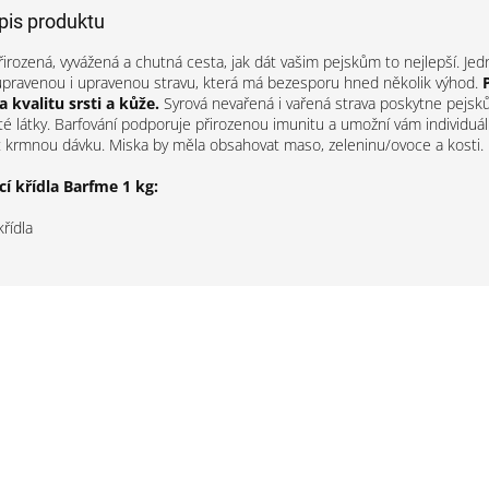
opis produktu
řirozená, vyvážená a chutná cesta, jak dát vašim pejskům to nejlepší. Jed
pravenou i upravenou stravu, která má bezesporu hned několik výhod.
 kvalitu srsti a kůže.
Syrová nevařená i vařená strava poskytne pejs
ité látky. Barfování podporuje přirozenou imunitu a umožní vám individuá
 krmnou dávku. Miska by měla obsahovat maso, zeleninu/ovoce a kosti.
cí křídla Barfme 1 kg:
křídla