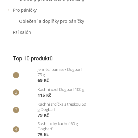
Pro páníčky
Oblečení a doplňky pro páníčky
Psí salón
Top 10 produktů
Jehněčí pamlsek Dogbarf
75 g
69 Kč
Kachní uzel Dogbarf 100 g
115 Kč
Kachní srdíčka s treskou 60
g Dogbarf
79 Kč
Sushi rolky kachní 60 g
Dogbarf
75 Kč