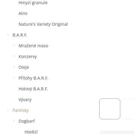
a
Hmyzí granule
n
e
Almi
l
Nature's Variety Original
B.A.R.F.
Mražené maso
Konzervy
Oleje
Přílohy B.A.R.F.
Hotový B.A.R.F.
Vývary
Pamlsky
Dogbarf
Hovězí