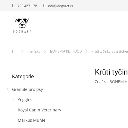
Přejít
723 467 178
info@dogbarf.cz
na
obsah
Domů
Pamlsky
BOHEMIA PET FOOD
Krůtí tyčinky 85 g Boh
P
Krůtí tyč
Přeskočit
o
Kategorie
kategorie
s
Značka:
BOHEMIA
t
Granule pro psy
r
a
Yoggies
n
n
Royal Canin Veterinary
í
Markus Mühle
p