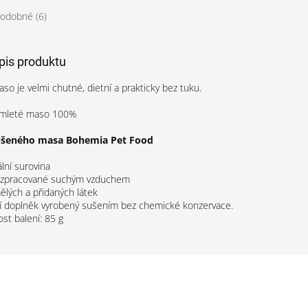
odobné (6)
opis produktu
aso je velmi chutné, dietní a prakticky bez tuku.
í mleté maso 100%
ušeného masa Bohemia Pet Food
lní surovina
 zpracované suchým vzduchem
lých a přidaných látek
ní doplněk vyrobený sušením bez chemické konzervace.
t balení: 85 g