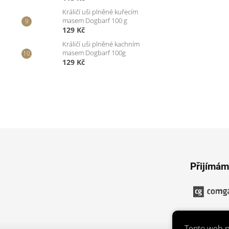
Králičí uši plněné kuřecím
masem Dogbarf 100 g
129 Kč
Králičí uši plněné kachním
masem Dogbarf 100g
129 Kč
Z
á
p
Přijímám
a
t
í
Tento web p