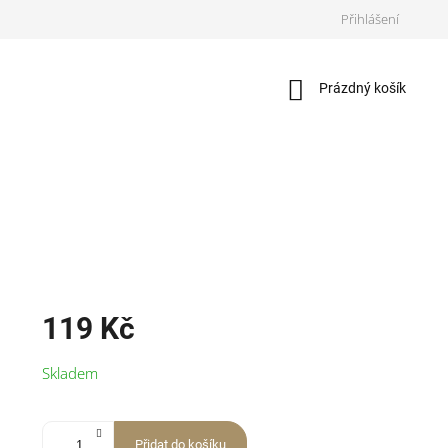
Přihlášení
Nákupní
Prázdný košík
košík
119 Kč
Měrná
Skladem
cena:
Přidat do košíku