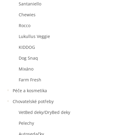
Santaniello
Chewies
Rocco
Lukullus Veggie
KIDDOG
Dog Snaq
Mixáno
Farm Fresh
Péče a kosmetika
Chovatelské potřeby
VetBed deky/DryBed deky
Pelechy
Autosedačky