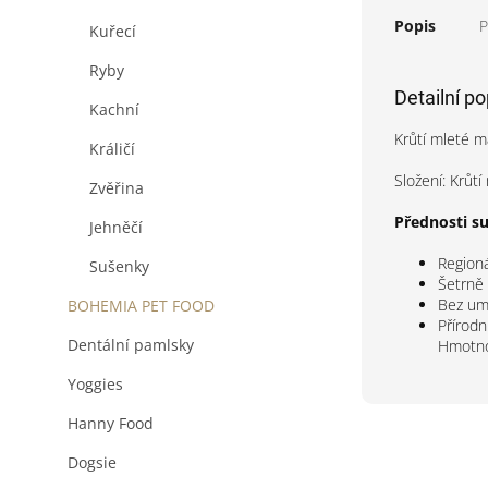
Popis
P
Kuřecí
Ryby
Detailní p
Kachní
Krůtí mleté m
Králičí
Složení: Krůt
Zvěřina
Přednosti s
Jehněčí
Regioná
Sušenky
Šetrně
Bez umě
BOHEMIA PET FOOD
Přírod
Dentální pamlsky
Hmotnos
Yoggies
Hanny Food
Dogsie