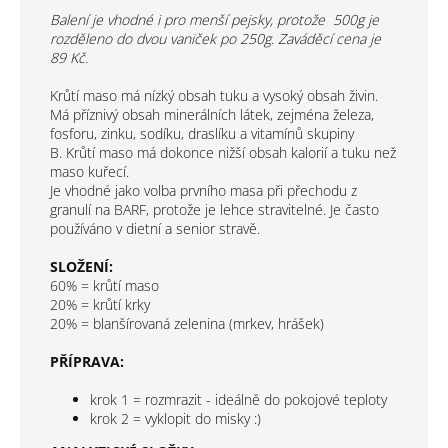
Balení je vhodné i pro menší pejsky, protože 500g je
rozděleno do dvou vaniček po 250g. Zaváděcí cena je
89 Kč.
Krůtí maso má nízký obsah tuku a vysoký obsah živin.
Má příznivý obsah minerálních látek, zejména železa,
fosforu, zinku, sodíku, draslíku a vitamínů skupiny
B. Krůtí maso má dokonce nižší obsah kalorií a tuku než
maso kuřecí.
Je vhodné jako volba prvního masa při přechodu z
granulí na BARF, protože je lehce stravitelné. Je často
používáno v dietní a senior stravě.
SLOŽENÍ:
60% = krůtí maso
20% = krůtí krky
20% = blanšírovaná zelenina (mrkev, hrášek)
PŘÍPRAVA:
krok 1 = rozmrazit - ideálně do pokojové teploty
krok 2 = vyklopit do misky :)