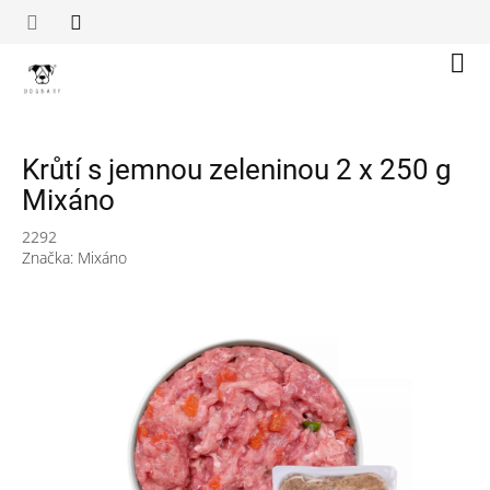
Přejít
na
obsah
Náku
koší
Krůtí s jemnou zeleninou 2 x 250 g
Mixáno
2292
Značka:
Mixáno