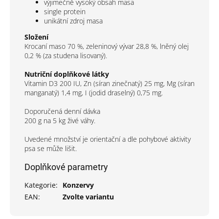
výjimečně vysoký obsah masa
single protein
unikátní zdroj masa
Složení
Krocaní maso 70 %, zeleninový vývar 28,8 %, lněný olej
0,2 % (za studena lisovaný).
Nutriční doplňkové látky
Vitamin D3 200 IU, Zn (síran zinečnatý) 25 mg, Mg (síran
manganatý) 1,4 mg, I (jodid draselný) 0,75 mg.
Doporučená denní dávka
200 g na 5 kg živé váhy.
Uvedené množství je orientační a dle pohybové aktivity
psa se může lišit.
Doplňkové parametry
Kategorie
:
Konzervy
EAN
:
Zvolte variantu