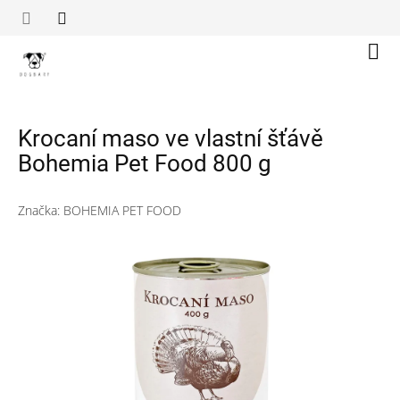
Přejít
na
obsah
Náku
koší
Krocaní maso ve vlastní šťávě
Bohemia Pet Food 800 g
Značka:
BOHEMIA PET FOOD