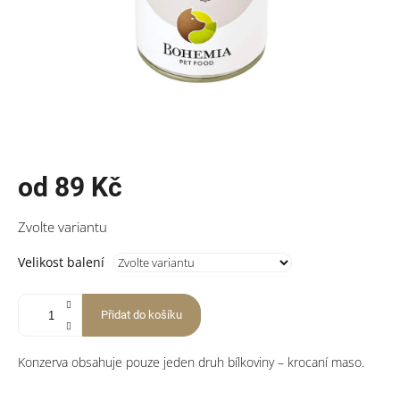
od
89 Kč
Měrná
Zvolte variantu
cena:
Velikost balení
Přidat do košíku
Konzerva obsahuje pouze jeden druh bílkoviny – krocaní maso.