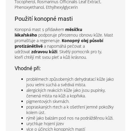
Tocopherol, Rosmarinus Officinalis Leaf Extract,
Phenoxyethanol, Ethylhexylglycerin
Použití konopné masti
Konopná mast s přídavkem
měsíčku
lékařského
podporuje přirozenou obnovu kůže. Mast
promašťuje a regeneruje.
Konopný olej působí
protizánětlivě
a napomáhá pečovat a
udržovat
zdravou kůži
. Skvělý pomocník pro ty,
kteří chtějí mít svou pleť a kůži krásnou.
Vhodné při:
problémech způsobených dehydratací kůže jako
jsou velmi suchá a svědivá místa.
alergických reakcích kůže jako jsou pupínky,
červená místa na kůži a kopřivka.
pigmentových skvrnách.
popraskaných rtech a k ošetření jemné pokožky
kolem úst.
rýmě jako balzám pod nos na podrážděnou kůži.
urychluje hojení jizev
více o účincích konopných mastí