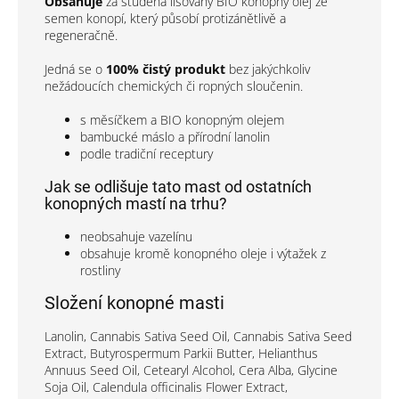
Obsahuje
za studena lisovaný BIO konopný olej ze
semen konopí, který působí protizánětlivě a
regeneračně.
Jedná se o
100% čistý produkt
bez jakýchkoliv
nežádoucích chemických či ropných sloučenin.
s měsíčkem a BIO konopným olejem
bambucké máslo a přírodní lanolin
podle tradiční receptury
Jak se odlišuje tato mast od ostatních
konopných mastí na trhu?
neobsahuje vazelínu
obsahuje kromě konopného oleje i výtažek z
rostliny
Složení konopné masti
Lanolin, Cannabis Sativa Seed Oil, Cannabis Sativa Seed
Extract, Butyrospermum Parkii Butter, Helianthus
Annuus Seed Oil, Cetearyl Alcohol, Cera Alba, Glycine
Soja Oil, Calendula officinalis Flower Extract,