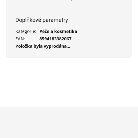
Doplňkové parametry
Kategorie
:
Péče a kosmetika
EAN
:
8594183382067
Položka byla vyprodána…
Z
á
p
a
t