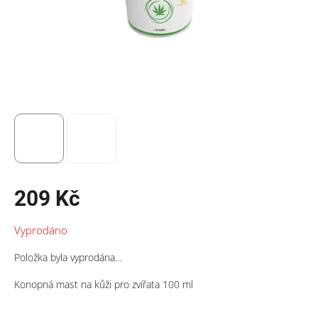
209 Kč
Měrná
Vyprodáno
cena:
Položka byla vyprodána…
Konopná mast na kůži pro zvířata 100 ml