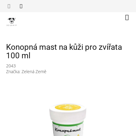
Přejít
na
obsah
Náku
koší
Konopná mast na kůži pro zvířata
100 ml
2043
Značka:
Zelená Země