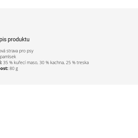
opis produktu
vá strava pro psy
 pamlsek
:
35 % kuřecí maso, 30 % kachna, 25 % treska
ost:
80 g