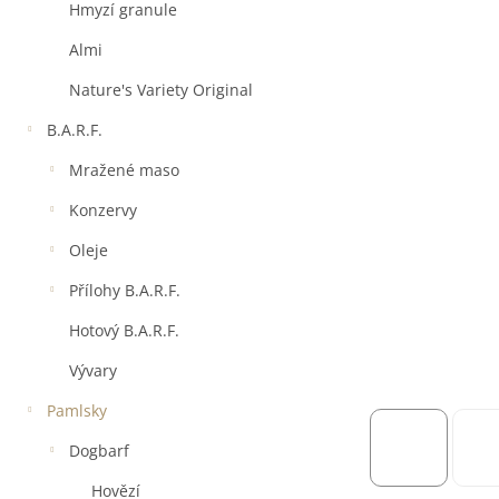
a
Hmyzí granule
n
e
Almi
l
Nature's Variety Original
B.A.R.F.
Mražené maso
Konzervy
Oleje
Přílohy B.A.R.F.
Hotový B.A.R.F.
Vývary
Pamlsky
Dogbarf
Hovězí