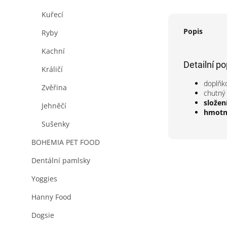
Kuřecí
Popis
Ryby
Kachní
Detailní p
Králičí
doplňko
Zvěřina
chutný
složení
Jehněčí
hmotn
Sušenky
BOHEMIA PET FOOD
Dentální pamlsky
Yoggies
Hanny Food
Dogsie