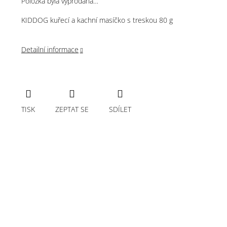
Položka byla vyprodána…
KIDDOG kuřecí a kachní masíčko s treskou 80 g
Detailní informace
TISK
ZEPTAT SE
SDÍLET