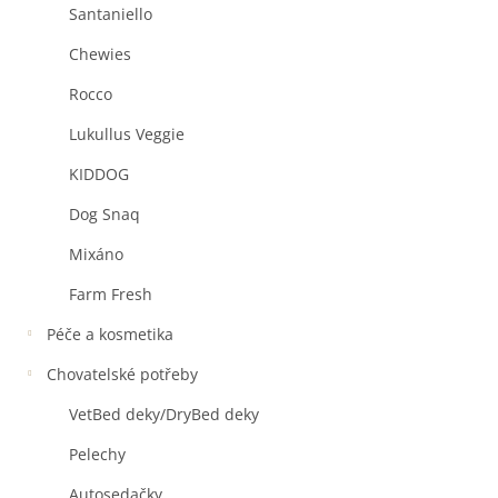
Santaniello
Chewies
Rocco
Lukullus Veggie
KIDDOG
Dog Snaq
Mixáno
Farm Fresh
Péče a kosmetika
Chovatelské potřeby
VetBed deky/DryBed deky
Pelechy
Autosedačky