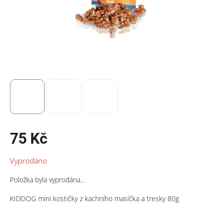
75 Kč
Měrná
Vyprodáno
cena:
Položka byla vyprodána…
KIDDOG mini kostičky z kachního masíčka a tresky 80g