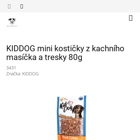
Přejít
na
obsah
Náku
koší
KIDDOG mini kostičky z kachního
masíčka a tresky 80g
3431
Značka:
KIDDOG