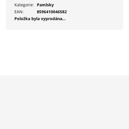
Kategorie
:
Pamlsky
EAN
:
8596410046582
Položka byla vyprodána…
Z
á
p
a
t
í