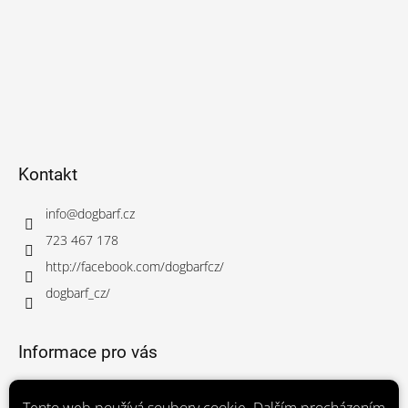
Kontakt
info
@
dogbarf.cz
723 467 178
http://facebook.com/dogbarfcz/
dogbarf_cz/
Informace pro vás
Obchodní podmínky