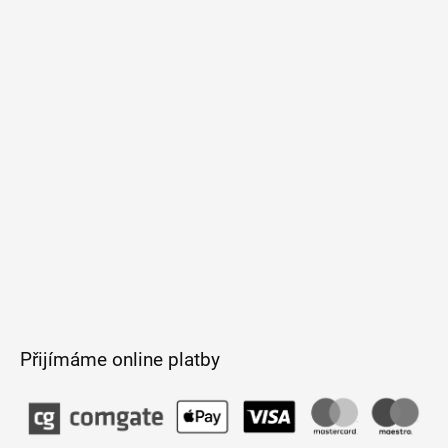
p
a
t
í
Přijímáme online platby