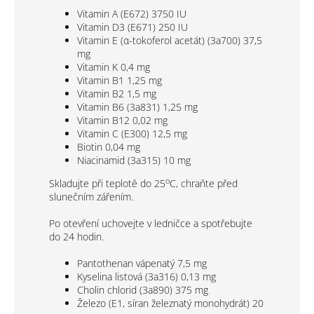
Vitamin A (E672) 3750 IU
Vitamin D3 (E671) 250 IU
Vitamin E (α-tokoferol acetát) (3a700) 37,5
mg
Vitamin K 0,4 mg
Vitamin B1 1,25 mg
Vitamin B2 1,5 mg
Vitamin B6 (3a831) 1,25 mg
Vitamin B12 0,02 mg
Vitamin C (E300) 12,5 mg
Biotin 0,04 mg
Niacinamid (3a315) 10 mg
o
Skladujte při teplotě do 25
C, chraňte před
slunečním zářením.
Po otevření uchovejte v ledničce a spotřebujte
do 24 hodin.
Pantothenan vápenatý 7,5 mg
Kyselina listová (3a316) 0,13 mg
Cholin chlorid (3a890) 375 mg
Železo (E1, síran železnatý monohydrát) 20