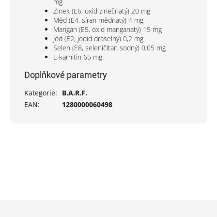
mg
Zinek (E6, oxid zinečnatý) 20 mg
Měď (E4, síran měďnatý) 4 mg
Mangan (E5, oxid manganatý) 15 mg
Jód (E2, jodid draselný) 0,2 mg
Selen (E8, seleničitan sodný) 0,05 mg
L-karnitin 65 mg.
Doplňkové parametry
Kategorie
:
B.A.R.F.
EAN
:
1280000060498
Z
á