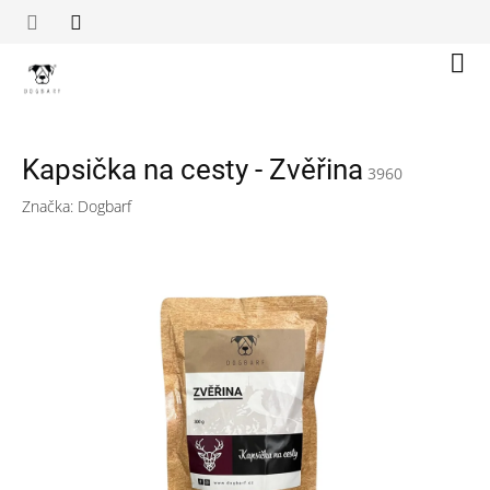
Přejít
na
obsah
Náku
koší
Kapsička na cesty - Zvěřina
3960
Značka:
Dogbarf