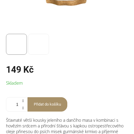
149 Kč
Měrná
Skladem
cena:
Přidat do košíku
Šťavnaté větší kousky jeleního a dančího masa v kombinaci s
hovězím srdcem a přírodní šťávou s kapkou ostropestřecového
oleje přinesou do psích misek gurmánské krmivo a příjemné