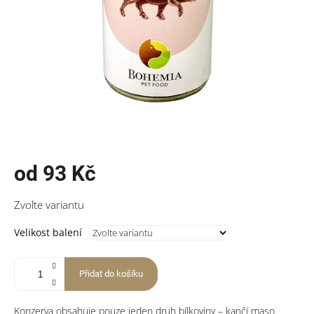
od
93 Kč
Měrná
Zvolte variantu
cena:
Velikost balení
Přidat do košíku
Konzerva obsahuje pouze jeden druh bílkoviny – kančí maso.