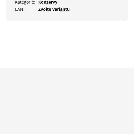
Kategorie
:
Konzervy
EAN
:
Zvolte variantu
Z
á
p
a
t
í