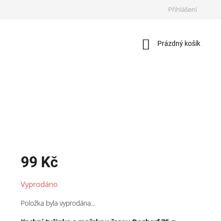
Přihlášení
Nákupní
Prázdný košík
košík
99 Kč
Měrná
Vyprodáno
cena:
Položka byla vyprodána…