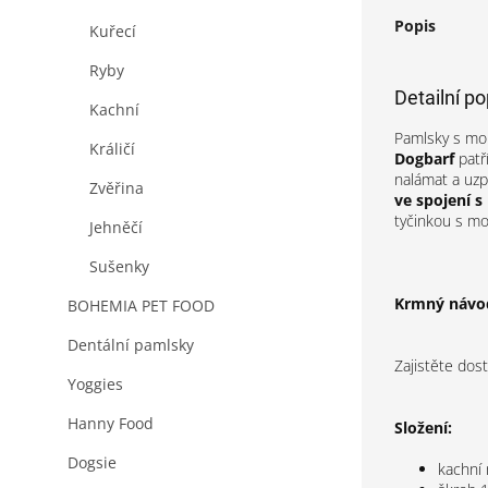
Popis
Kuřecí
Ryby
Detailní p
Kachní
Pamlsky s moř
Králičí
Dogbarf
patř
nalámat a uzp
Zvěřina
ve spojení 
tyčinkou s mo
Jehněčí
Sušenky
Krmný návo
BOHEMIA PET FOOD
Dentální pamlsky
Zajistěte dos
Yoggies
Hanny Food
Složení:
Dogsie
kachní