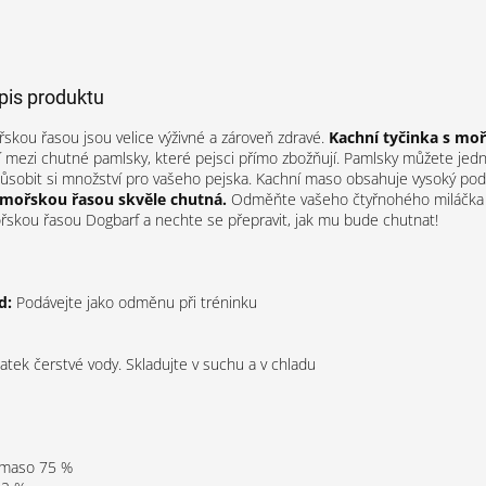
opis produktu
skou řasou jsou velice výživné a zároveň zdravé.
Kachní tyčinka s mo
í mezi chutné pamlsky, které pejsci přímo zbožňují. Pamlsky můžete je
ůsobit si množství pro vašeho pejska. Kachní maso obsahuje vysoký podíl
s mořskou řasou skvěle chutná.
Odměňte vašeho čtyřnohého miláčka 
řskou řasou Dogbarf a nechte se přepravit, jak mu bude chutnat!
d:
Podávejte jako odměnu při tréninku
tatek čerstvé vody. Skladujte v suchu a v chladu
 maso 75 %