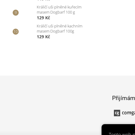
Králičí uši plněné kuřecím
masem Dogbarf 100 g
129 Kč
Králičí uši plněné kachním
masem Dogbarf 100g
129 Kč
Z
á
p
Přijímám
a
t
í
Tento web p