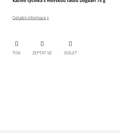
Kachní tyčinka s mořskou řasou Dogbarf 75 g
Detailní informace
TISK
ZEPTAT SE
SDÍLET