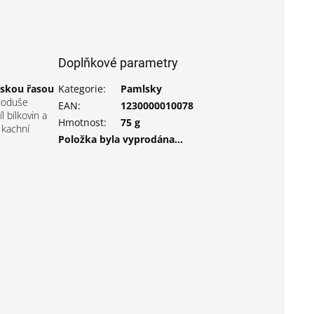
Doplňkové parametry
řskou řasou
Kategorie
:
Pamlsky
dnoduše
EAN
:
1230000010078
 bílkovin a
Hmotnost
:
75 g
kachní
Položka byla vyprodána…