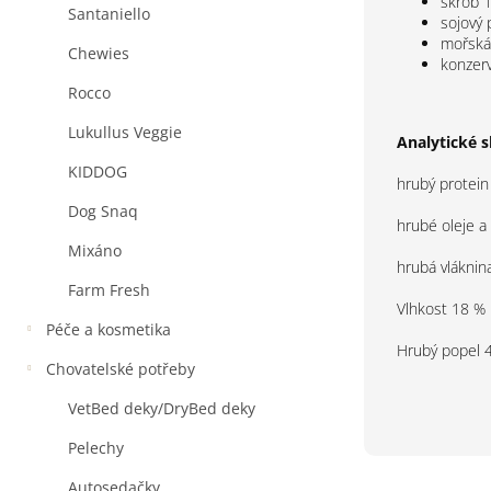
škrob 
Santaniello
sojový 
mořská
Chewies
konzer
Rocco
Lukullus Veggie
Analytické s
KIDDOG
hrubý protein
Dog Snaq
hrubé oleje a
Mixáno
hrubá vláknin
Farm Fresh
Vlhkost 18 %
Péče a kosmetika
Hrubý popel 
Chovatelské potřeby
VetBed deky/DryBed deky
Pelechy
Autosedačky