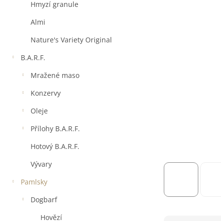
a
Hmyzí granule
n
e
Almi
l
Nature's Variety Original
B.A.R.F.
Mražené maso
Konzervy
Oleje
Přílohy B.A.R.F.
Hotový B.A.R.F.
Vývary
Pamlsky
Dogbarf
Hovězí