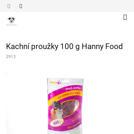
Přejít
na
obsah
Náku
koší
Kachní proužky 100 g Hanny Food
2913