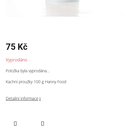
75 Kč
Měrná
Vyprodáno
cena:
Položka byla vyprodána…
Kachní proužky 100 g Hanny Food
Detailní informace