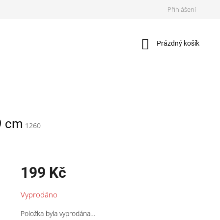
Přihlášení
Nákupní
Prázdný košík
košík
9 cm
1260
199 Kč
Měrná
Vyprodáno
cena:
Položka byla vyprodána…