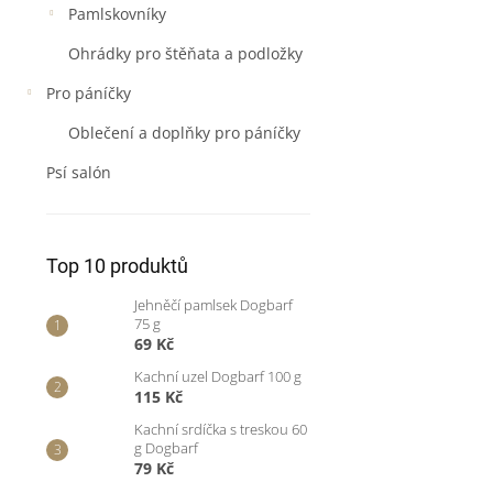
Pamlskovníky
Ohrádky pro štěňata a podložky
Pro páníčky
Oblečení a doplňky pro páníčky
Psí salón
Top 10 produktů
Jehněčí pamlsek Dogbarf
75 g
69 Kč
Kachní uzel Dogbarf 100 g
115 Kč
Kachní srdíčka s treskou 60
g Dogbarf
79 Kč