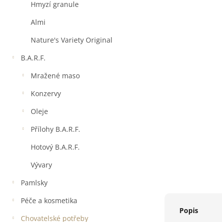
a
Hmyzí granule
n
e
Almi
l
Nature's Variety Original
B.A.R.F.
Mražené maso
Konzervy
Oleje
Přílohy B.A.R.F.
Hotový B.A.R.F.
Vývary
Pamlsky
Péče a kosmetika
Popis
Chovatelské potřeby