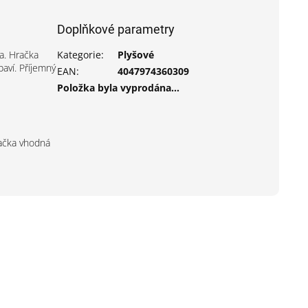
Doplňkové parametry
a. Hračka
Kategorie
:
Plyšové
aví. Příjemný
EAN
:
4047974360309
Položka byla vyprodána…
račka vhodná