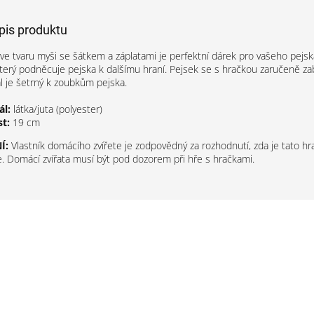
opis produktu
 ve tvaru myši se šátkem a záplatami je perfektní dárek pro vašeho pejsk
který podněcuje pejska k dalšímu hraní. Pejsek se s hračkou zaručeně zab
ál je šetrný k zoubkům pejska.
ál:
látka/juta (polyester)
st:
19 cm
Í:
Vlastník domácího zvířete je zodpovědný za rozhodnutí, zda je tato h
íře. Domácí zvířata musí být pod dozorem při hře s hračkami.