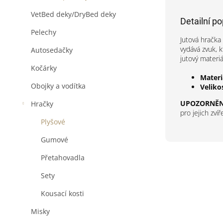
VetBed deky/DryBed deky
Detailní p
Pelechy
Jutová hračka
vydává zvuk, 
Autosedačky
jutový materi
Kočárky
Materi
Obojky a vodítka
Veliko
UPOZORNĚN
Hračky
pro jejich zv
Plyšové
Gumové
Přetahovadla
Sety
Kousací kosti
Misky