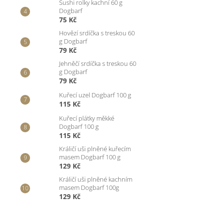
Sushi rolky kachní 60 g
Dogbarf
75 Kč
Hovězí srdíčka s treskou 60
g Dogbarf
79 Kč
Jehněčí srdíčka s treskou 60
g Dogbarf
79 Kč
Kuřecí uzel Dogbarf 100 g
115 Kč
Kuřecí plátky měkké
Dogbarf 100 g
115 Kč
Králičí uši plněné kuřecím
masem Dogbarf 100 g
129 Kč
Králičí uši plněné kachním
masem Dogbarf 100g
129 Kč