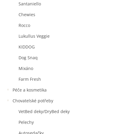
Santaniello
Chewies
Rocco
Lukullus Veggie
KIDDOG
Dog Snaq
Mixáno
Farm Fresh
Péče a kosmetika
Chovatelské potřeby
VetBed deky/DryBed deky
Pelechy
Autosedačky