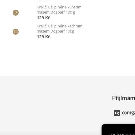
Králičí uši plněné kuřecím
masem Dogbarf 100 g
129 Kč
Králičí uši plněné kachním
masem Dogbarf 100g
129 Kč
Z
á
p
Přijímám
a
t
í
Tento web p