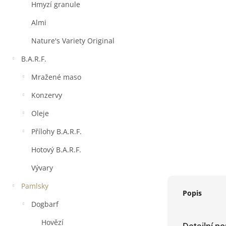
a
Hmyzí granule
n
e
Almi
l
Nature's Variety Original
B.A.R.F.
Mražené maso
Konzervy
Oleje
Přílohy B.A.R.F.
Hotový B.A.R.F.
Vývary
Pamlsky
Popis
Dogbarf
Hovězí