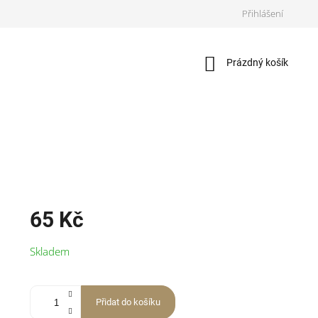
Přihlášení
Nákupní
Prázdný košík
košík
65 Kč
Měrná
Skladem
cena:
Přidat do košíku