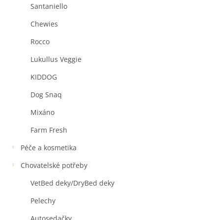
Santaniello
Chewies
Rocco
Lukullus Veggie
KIDDOG
Dog Snaq
Mixáno
Farm Fresh
Péče a kosmetika
Chovatelské potřeby
VetBed deky/DryBed deky
Pelechy
Autosedačky