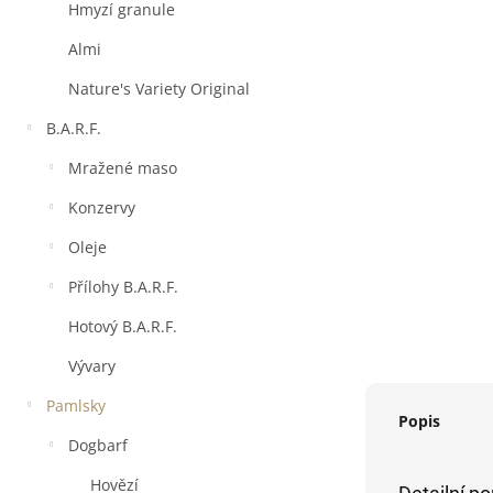
a
Hmyzí granule
n
e
Almi
l
Nature's Variety Original
B.A.R.F.
Mražené maso
Konzervy
Oleje
Přílohy B.A.R.F.
Hotový B.A.R.F.
Vývary
Pamlsky
Popis
Dogbarf
Hovězí