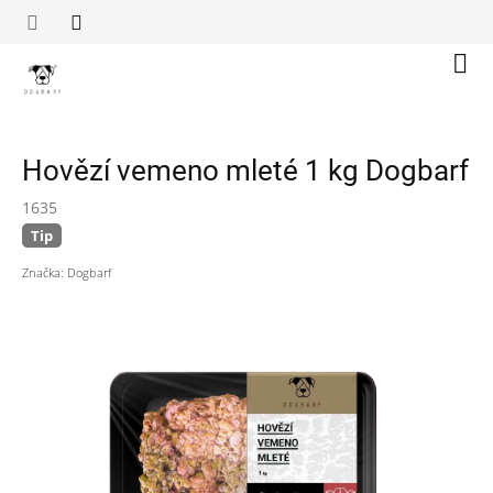
Přejít
na
obsah
Náku
koší
Hovězí vemeno mleté 1 kg Dogbarf
1635
Tip
Značka:
Dogbarf