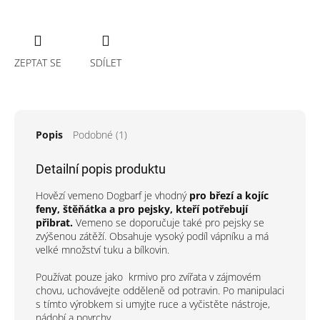
ZEPTAT SE
SDÍLET
Popis
Podobné (1)
Detailní popis produktu
Hovězí vemeno
Dogbarf je vhodný
pro březí a kojíc
feny, štěňátka a pro pejsky, kteří potřebují
přibrat.
Vemeno se doporučuje také pro pejsky se
zvýšenou zátěží. Obsahuje vysoký podíl vápníku a má
velké množství tuku a bílkovin.
Používat pouze jako
krmivo pro zvířata v zájmovém
chovu, uchovávejte odděleně od potravin. Po manipulaci
s tímto výrobkem si umyjte ruce a vyčistěte nástroje,
nádobí a povrchy.