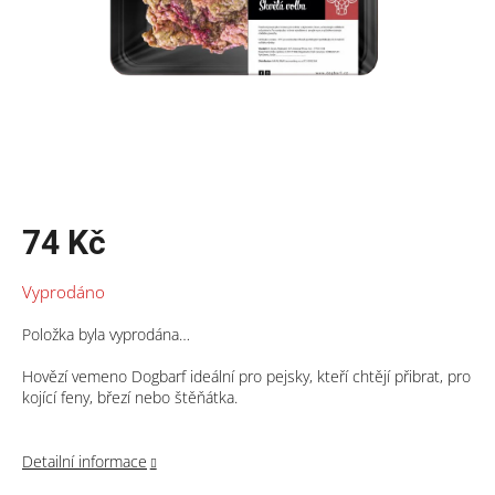
74 Kč
Měrná
Vyprodáno
cena:
Položka byla vyprodána…
Hovězí vemeno Dogbarf ideální pro pejsky, kteří chtějí přibrat, pro
kojící feny, březí nebo štěňátka.
Detailní informace