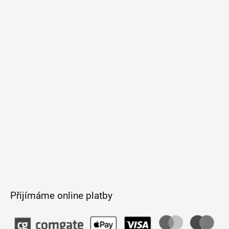
á
p
a
t
í
Přijímáme online platby