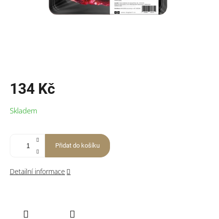
134 Kč
Měrná
Skladem
cena:
Přidat do košíku
Detailní informace