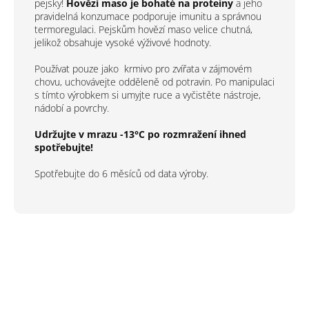
pejsky!
Hovězí maso je bohaté na proteiny
a jeho
pravidelná konzumace podporuje imunitu a správnou
termoregulaci. Pejskům hovězí maso velice chutná,
jelikož obsahuje vysoké výživové hodnoty.
Používat pouze jako
krmivo pro zvířata v zájmovém
chovu, uchovávejte odděleně od potravin. Po manipulaci
s tímto výrobkem si umyjte ruce a vyčistěte nástroje,
nádobí a povrchy.
Udržujte v mrazu -13°C po rozmražení ihned
spotřebujte!
Spotřebujte do 6 měsíců od data výroby.