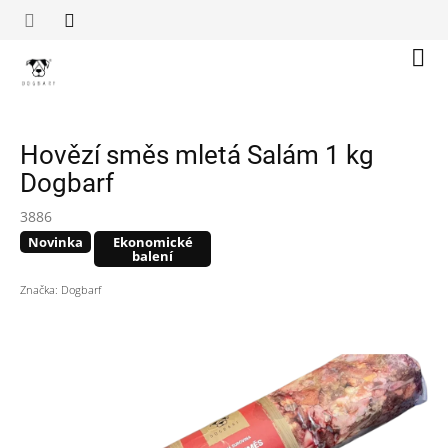
Přejít
na
obsah
Náku
koší
Hovězí směs mletá Salám 1 kg
Dogbarf
3886
Novinka
Ekonomické
balení
Značka:
Dogbarf