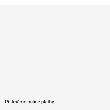
Z
á
p
a
t
í
Přijímáme online platby