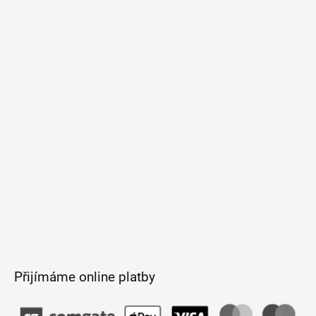
Z
á
p
a
t
í
Přijímáme online platby