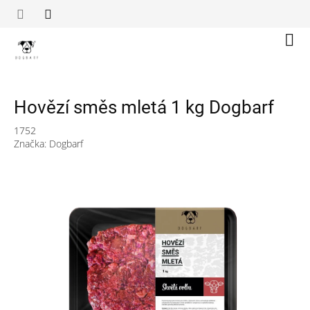
Přejít
na
obsah
Náku
koší
Hovězí směs mletá 1 kg Dogbarf
1752
Značka:
Dogbarf