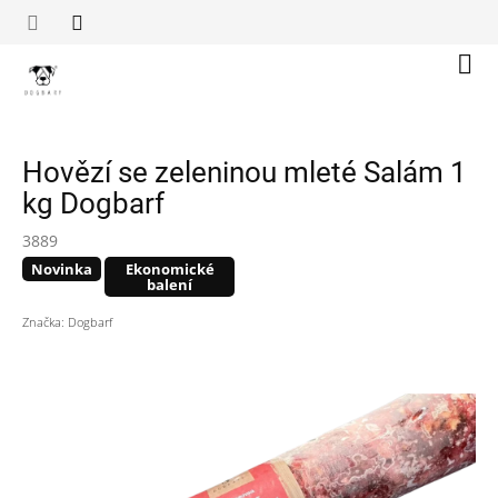
Přejít
na
obsah
Náku
koší
Hovězí se zeleninou mleté Salám 1
kg Dogbarf
3889
Novinka
Ekonomické
balení
Značka:
Dogbarf