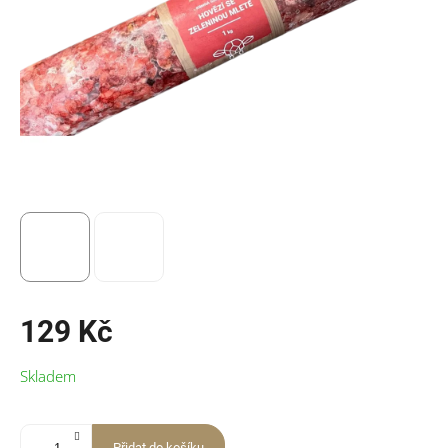
129 Kč
Měrná
Skladem
cena:
Přidat do košíku