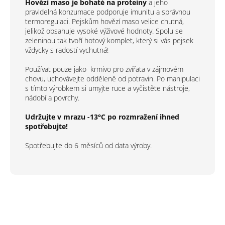
Hovězí maso je bohaté na proteiny
a jeho
pravidelná konzumace podporuje imunitu a správnou
termoregulaci. Pejskům hovězí maso velice chutná,
jelikož obsahuje vysoké výživové hodnoty. Spolu se
zeleninou tak tvoří hotový komplet, který si vás pejsek
vždycky s radostí vychutná!
Používat pouze jako
krmivo pro zvířata v zájmovém
chovu, uchovávejte odděleně od potravin. Po manipulaci
s tímto výrobkem si umyjte ruce a vyčistěte nástroje,
nádobí a povrchy.
Udržujte v mrazu -13°C po rozmražení ihned
spotřebujte!
Spotřebujte do 6 měsíců od data výroby.