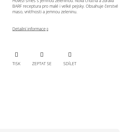
Hovězí směs s jemnou zeleninou. Nová chutná a zdravá
BARF receptura pro malé i velké pejsky. Obsahuje čerstvé
maso, vnitřnosti a jemnou zeleninu.
Detailní informace
TISK
ZEPTAT SE
SDÍLET