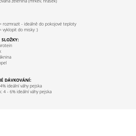
ovaná zelenina (mrkev, hrášek)
= rozmrazit - ideálně do pokojové teploty
= vyklopit do misky :)
 SLOŽKY:
protein
k
áknina
opel
É DÁVKOVÁNÍ:
 4% ideální váhy pejska
: 4 - 6% ideální váhy pejska