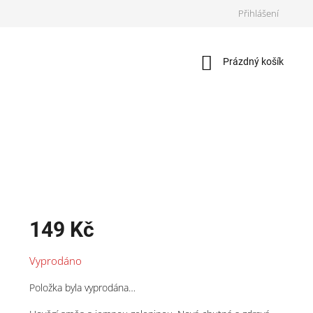
Přihlášení
Nákupní
Prázdný košík
košík
149 Kč
Měrná
Vyprodáno
cena:
Položka byla vyprodána…