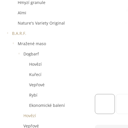
a
Hmyzí granule
n
e
Almi
l
Nature's Variety Original
B.A.R.F.
Mražené maso
Dogbarf
Hovězí
Kuřecí
Vepřové
Rybí
Ekonomické balení
Hovězí
Vepřové