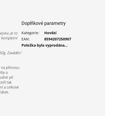
Doplňkové parametry
Kategorie
:
Hovězí
jska. Je to
. Kompletní
EAN
:
8594207250907
Položka byla vyprodána…
50g. Zaváděcí
í na přenosu
rby a
odné při
poří tak
ní a celkové
látek.