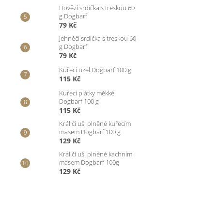
Hovězí srdíčka s treskou 60
g Dogbarf
79 Kč
Jehněčí srdíčka s treskou 60
g Dogbarf
79 Kč
Kuřecí uzel Dogbarf 100 g
115 Kč
Kuřecí plátky měkké
Dogbarf 100 g
115 Kč
Králičí uši plněné kuřecím
masem Dogbarf 100 g
129 Kč
Králičí uši plněné kachním
masem Dogbarf 100g
129 Kč