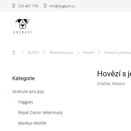
Přejít
723 467 178
info@dogbarf.cz
na
obsah
Domů
B.A.R.F.
Mražené maso
Hovězí
Hovězí s jemnou
P
Hovězí s 
Přeskočit
o
Kategorie
kategorie
s
Značka:
Mixáno
t
Granule pro psy
r
a
Yoggies
n
n
Royal Canin Veterinary
í
Markus Mühle
p