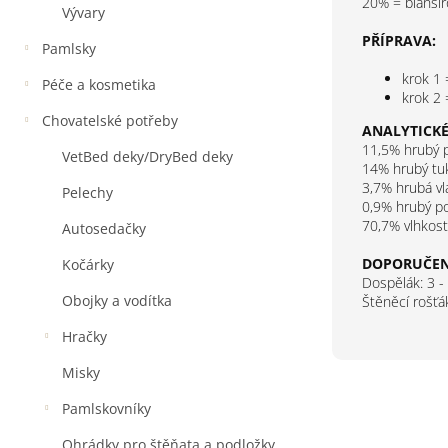
20% = blanšír
Vývary
PŘÍPRAVA:
Pamlsky
krok 1 
Péče a kosmetika
krok 2 
Chovatelské potřeby
ANALYTICKÉ
11,5% hrubý 
VetBed deky/DryBed deky
14% hrubý tu
3,7% hrubá vl
Pelechy
0,9% hrubý p
70,7% vlhkost
Autosedačky
DOPORUČEN
Kočárky
Dospělák: 3 -
Obojky a vodítka
Štěněcí rošťák
Hračky
Misky
Pamlskovníky
Ohrádky pro štěňata a podložky