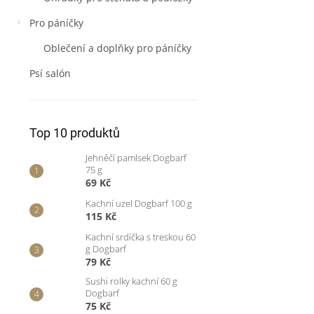
Pro páníčky
Oblečení a doplňky pro páníčky
Psí salón
Top 10 produktů
Jehněčí pamlsek Dogbarf
75 g
69 Kč
Kachní uzel Dogbarf 100 g
115 Kč
Kachní srdíčka s treskou 60
g Dogbarf
79 Kč
Sushi rolky kachní 60 g
Dogbarf
75 Kč