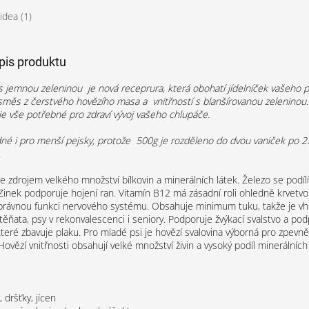
idea (1)
opis produktu
 jemnou zeleninou je nová receprura, která obohatí jídelníček vašeho pe
měs z čerstvého hovězího masa a vnitřností s blanšírovanou zeleninou
 vše potřebné pro zdraví vývoj vašeho chlupáče.
dné i pro menší pejsky, protože 500g je rozděleno do dvou vaniček po 2
.
e zdrojem velkého množství bílkovin a minerálních látek. Železo se podíl
. Zinek podporuje hojení ran. Vitamín B12 má zásadní roli ohledně krvetvo
právnou funkci nervového systému. Obsahuje minimum tuku, takže je vh
těňata, psy v rekonvalescenci i seniory. Podporuje žvýkací svalstvo a pod
které zbavuje plaku. Pro mladé psi je hovězí svalovina výborná pro zpevně
Hovězí vnitřnosti obsahují velké množství živin a vysoký podíl minerálních 
 dršťky, jícen