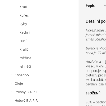
Popis
V
Krutí
Kuřecí
Detailní p
Ryby
Hovězí směs s
Kachní
jemně mletá s
směs obsahuje
Husí
Balení je vho
Králičí
cena je 79 Kč
Zvěřina
Hovězí maso j
kyslíku v krvi
Jehněčí
podporuje i s
Konzervy
dietách, pro š
kvalitu zubů, 
Oleje
osvalení psa. 
Přílohy B.A.R.F.
SLOŽENÍ:
Hotový B.A.R.F.
80% = bachor,