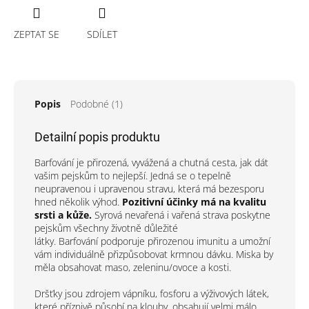
ZEPTAT SE
SDÍLET
Popis
Podobné (1)
Detailní popis produktu
Barfování je přirozená, vyvážená a chutná cesta, jak dát
vašim pejskům to nejlepší. Jedná se o tepelně
neupravenou i upravenou stravu, která má bezesporu
hned několik výhod.
Pozitivní účinky má na kvalitu
srsti a kůže.
Syrová nevařená i vařená strava poskytne
pejskům všechny životně důležité
látky. Barfování podporuje přirozenou imunitu a umožní
vám individuálně přizpůsobovat krmnou dávku. Miska by
měla obsahovat maso, zeleninu/ovoce a kosti.
Dršťky jsou zdrojem vápníku, fosforu a výživových látek,
které příznivě působí na klouby, obsahují velmi málo