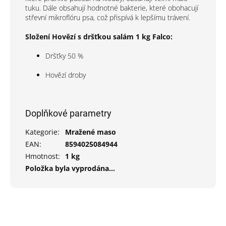
tuku. Dále obsahují hodnotné bakterie, které obohacují
střevní mikroflóru psa, což přispívá k lepšímu trávení.
Složení Hovězí s dršťkou salám 1 kg Falco:
Dršťky 50 %
Hovězí droby
Doplňkové parametry
Kategorie
:
Mražené maso
EAN
:
8594025084944
Hmotnost
:
1 kg
Položka byla vyprodána…