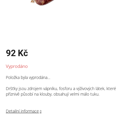
92 Kč
Měrná
Vyprodáno
cena:
Položka byla vyprodána…
Dršťky jsou zdrojem vápníku, fosforu a výživových látek, které
příznivě působí na klouby, obsahují velmi málo tuku.
Detailní informace