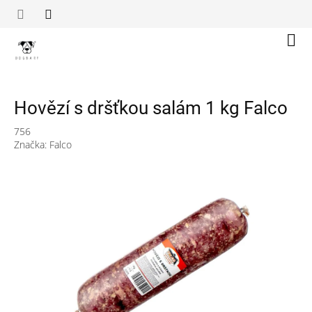
Přejít
na
obsah
Náku
koší
Hovězí s dršťkou salám 1 kg Falco
756
Značka:
Falco