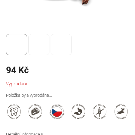
94 Kč
Měrná
Vyprodáno
cena:
Položka byla vyprodána…
Detailní informace