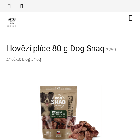
Přejít
na
obsah
Náku
koší
Hovězí plíce 80 g Dog Snaq
2259
Značka:
Dog Snaq