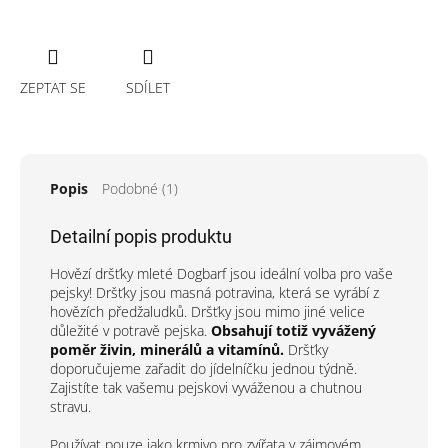
ZEPTAT SE
SDÍLET
Popis
Podobné (1)
Detailní popis produktu
Hovězí dršťky mleté Dogbarf jsou ideální volba pro vaše
pejsky! Dršťky jsou masná potravina, která se vyrábí z
hovězích předžaludků. Dršťky jsou mimo jiné velice
důležité v potravě pejska.
Obsahují totiž vyvážený
poměr živin, minerálů a vitamínů.
Dršťky
doporučujeme zařadit do jídelníčku jednou týdně.
Zajistíte tak vašemu pejskovi vyváženou a chutnou
stravu.
Používat pouze jako
krmivo pro zvířata v zájmovém