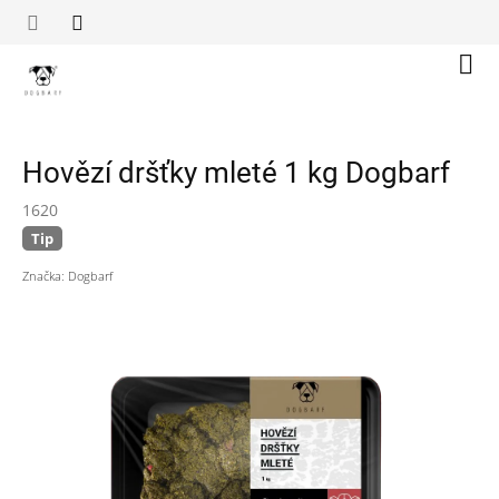
Přejít
na
obsah
Náku
koší
Hovězí dršťky mleté 1 kg Dogbarf
1620
Tip
Značka:
Dogbarf