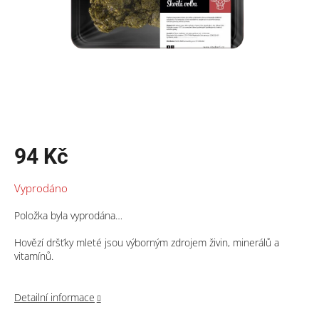
94 Kč
Měrná
Vyprodáno
cena:
Položka byla vyprodána…
Hovězí dršťky mleté jsou výborným zdrojem živin, minerálů a
vitamínů.
Detailní informace