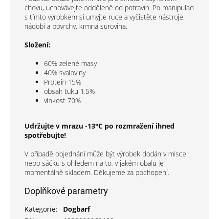
chovu, uchovávejte odděleně od potravin. Po manipulaci
s tímto výrobkem si umyjte ruce a vyčistěte nástroje,
nádobí a povrchy, krmná surovina.
Složení:
60% zelené masy
40% svaloviny
Protein 15%
obsah tuku 1,5%
vlhkost 70%
Udržujte v mrazu -13°C po rozmražení ihned
spotřebujte!
V případě objednání může být výrobek dodán v misce
nebo sáčku s ohledem na to, v jakém obalu je
momentálně skladem. Děkujeme za pochopení.
Doplňkové parametry
Kategorie
:
Dogbarf