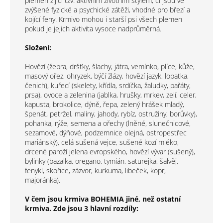
plemen žijící tzv. aktivním životním stylem, či jsou ve
zvýšené fyzické a psychické zátěži, vhodné pro březí a
kojící feny. Krmivo mohou i starší psi všech plemen
pokud je jejich aktivita vysoce nadprůměrná.
Složení:
Hovězí (žebra, dršťky, šlachy, játra, vemínko, plíce, kůže,
masový ořez, ohryzek, býčí žlázy, hovězí jazyk, lopatka,
čenich), kuřecí (skelety, křídla, srdíčka, žaludky, pařáty,
prsa), ovoce a zelenina (jablka, hrušky, mrkev, zelí, celer,
kapusta, brokolice, dýně, řepa, zelený hrášek mladý,
špenát, petržel, maliny, jahody, rybíz, ostružiny, borůvky),
pohanka, rýže, semena a ořechy (lněné, slunečnicové,
sezamové, dýňové, podzemnice olejná, ostropestřec
mariánský), celá sušená vejce, sušené kozí mléko,
drcené paroží jelena evropského, hovězí vývar (sušený),
bylinky (bazalka, oregano, tymián, saturejka, šalvěj,
fenykl, skořice, zázvor, kurkuma, libeček, kopr,
majoránka).
V čem jsou krmiva BOHEMIA jiné, než ostatní
krmiva. Zde jsou 3 hlavní rozdíly: