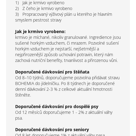
1) Jak je krmivo vyrobeno
2) Z čeho je krmivo vyrobeno
3) Propracovaný výživový plán u kterého je hlavním
smyslem pestrost stravy
Jak je krmivo vyrobeno:
krmivo je míchané, nikoliv granulované. Ingredience jsou
sušené horkým vzduchem, či mrazem. Pozvolné sušení
horkým vzduchem je nejstarší, nejšetrnější a
nejpřirozenější způsob uchování potravin, který nám
zachová nutriční benefity, trvanlivost a přirozenou vůni.
Doporučené dávkování pro štěňata
Od 8–10 týdnů, doporučujeme pozvolna přidávat stravu
BOHEMIA do jídelníčku. Po 8 týdnech je doporučené
denní dávkování 2-3 % z celkové aktuální hmotnosti
štěněte.
Doporučené dávkování pro dospělé psy
Od 12 měsíců doporučujeme 1 - 2% z aktuální váhy
psa.
Doporučené dávkování pro seniory
Od 8 let doporučujeme 1% z aktuální váhy pasa