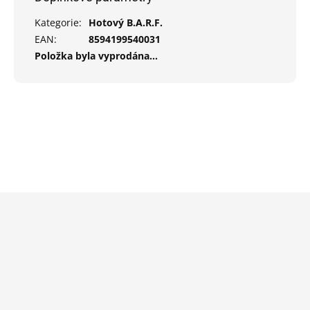
Kategorie
:
Hotový B.A.R.F.
EAN
:
8594199540031
Položka byla vyprodána…
Z
á
p
a
t
í