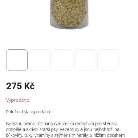
275 Kč
Měrná
Vyprodáno
cena:
Položka byla vyprodána…
Negranulovaná, míchaná ryze česká receptura pro štěňata,
dospělé a aktivní starší psy. Receptury A jsou nejbohatší na
bílkoviny, tuky, vitamíny a zejména minerály. S nižším obsahem