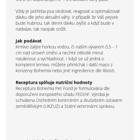
Vždy je potřeba psa sledovat, reagovat a optimalizovat
dávku dle jeho aktuální váhy. V případě že Váš pejsek
bude hubnou, tak denní dávku zvýšit a když bude v
nadváze, tak naopak snížit.
Jak podávat
Krmivo zalijte horkou vodou, či naším vývarem 0,5 - 1
cm nad úroveň směsi a nechte několik minut
nasáknout a vychladnout. I když se už jedná o
kompletní krmivo, můžete přimíchat i další maso z
konzervy Bohemia nebo jiné ingredience dle libosti.
Receptura splňuje nutriční hodnoty
Receptura Bohemia Pet Food je formulována dle
doporučení evropského úřadu FEDIAF. Výroba je
schválena Ústředním kontrolním a zkušebním ústavem
zemědělským (UKZUZ) a Státní veterinární správou.