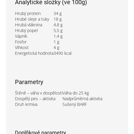
Analytické složky (ve 100g)
Hrubý protein
34 g
Hrubé oleje a tuky
18 g
Hrubá vláknina
4,8 g
Hrubý popel
5,5 g
Vápník
1,4 g
Fosfor
1 g
Vlhkost
4 g
Energetická hodnota
3490 kcal
Parametry
Štěně – váha v dospělosti
Váha do 25 kg
Dospělý pes – aktivita
Nadprůměrná aktivita
Druh krmiva
Sušený BARF
Doplňkové parametry