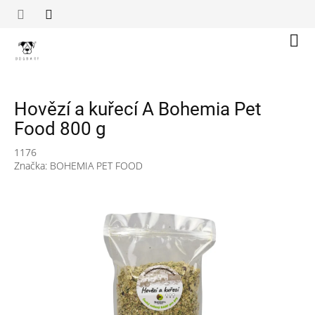
Přejít
na
obsah
Náku
koší
Hovězí a kuřecí A Bohemia Pet
Food 800 g
1176
Značka:
BOHEMIA PET FOOD