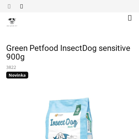
Přejít
na
obsah
Náku
koší
Green Petfood InsectDog sensitive
900g
3822
Novinka