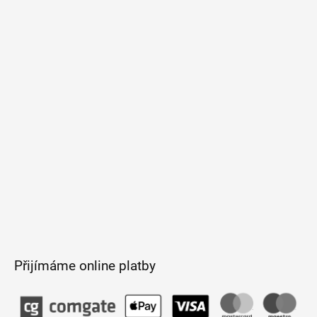
á
p
a
t
í
Přijímáme online platby