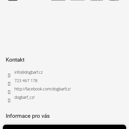
Kontakt
info
@
dogbarf.cz
723 467 178
http://facebook.com/dogbarfcz/
dogbarf_cz/
Informace pro vás
Obchodní podmínky