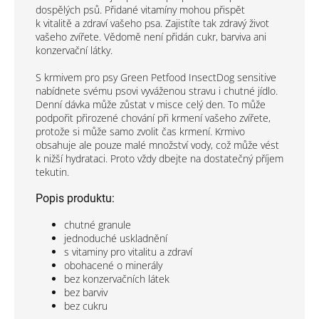
dospělých psů. Přidané vitamíny mohou přispět
k vitalitě a zdraví vašeho psa. Zajistíte tak zdravý život
vašeho zvířete. Vědomě není přidán cukr, barviva ani
konzervační látky.
S krmivem pro psy Green Petfood InsectDog sensitive
nabídnete svému psovi vyváženou stravu i chutné jídlo.
Denní dávka může zůstat v misce celý den. To může
podpořit přirozené chování při krmení vašeho zvířete,
protože si může samo zvolit čas krmení. Krmivo
obsahuje ale pouze malé množství vody, což může vést
k nižší hydrataci. Proto vždy dbejte na dostatečný příjem
tekutin.
Popis produktu:
chutné granule
jednoduché uskladnění
s vitaminy pro vitalitu a zdraví
obohacené o minerály
bez konzervačních látek
bez barviv
bez cukru