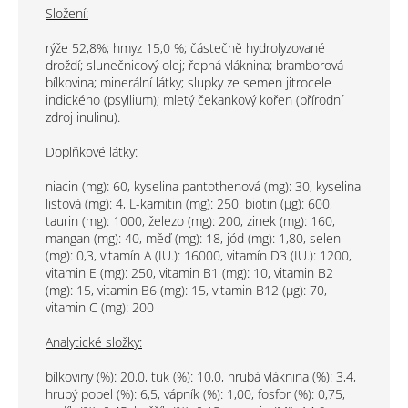
Složení:
rýže 52,8%; hmyz 15,0 %; částečně hydrolyzované
droždí; slunečnicový olej; řepná vláknina; bramborová
bílkovina; minerální látky; slupky ze semen jitrocele
indického (psyllium); mletý čekankový kořen (přírodní
zdroj inulinu).
Doplňkové látky:
niacin (mg): 60, kyselina pantothenová (mg): 30, kyselina
listová (mg): 4, L-karnitin (mg): 250, biotin (μg): 600,
taurin (mg): 1000, železo (mg): 200, zinek (mg): 160,
mangan (mg): 40, měď (mg): 18, jód (mg): 1,80, selen
(mg): 0,3, vitamín A (IU.): 16000, vitamín D3 (IU.): 1200,
vitamin E (mg): 250, vitamin B1 (mg): 10, vitamin B2
(mg): 15, vitamin B6 (mg): 15, vitamin B12 (μg): 70,
vitamin C (mg): 200
Analytické složky:
bílkoviny (%): 20,0, tuk (%): 10,0, hrubá vláknina (%): 3,4,
hrubý popel (%): 6,5, vápník (%): 1,00, fosfor (%): 0,75,