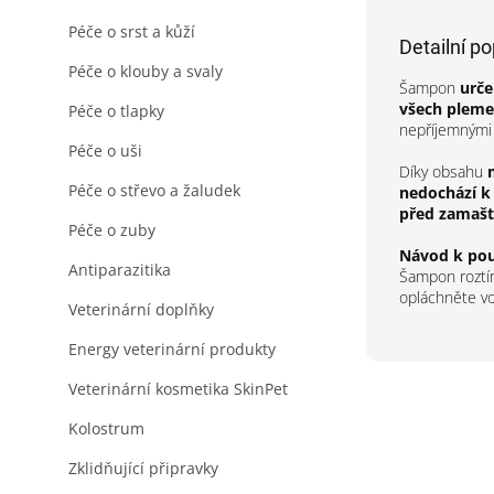
Péče o srst a kůží
Detailní p
Péče o klouby a svaly
Šampon
urče
všech pleme
Péče o tlapky
nepříjemnými 
Péče o uši
Díky obsahu
Péče o střevo a žaludek
nedochází 
před zamašt
Péče o zuby
Návod k použ
Antiparazitika
Šampon roztír
opláchněte vo
Veterinární doplňky
Energy veterinární produkty
Veterinární kosmetika SkinPet
Kolostrum
Zklidňující připravky