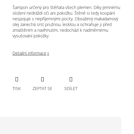
Šampon určený pro štěňata všech plemen. Díky jemnému
složení nedráždí oči ani pokožku. Štěně si tedy koupání
nespojuje s nepříjemnými pocity. Obsažený makadamový
olej zanechá srst pružnou, lesklou a ochraňuje ji před
zmaštěním a navlhnutím, nedochází k nadměrnému
vysušování pokožky.
Detailní informace
TISK
ZEPTAT SE
SDÍLET