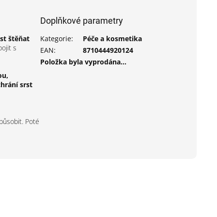
Doplňkové parametry
rst štěňat
Kategorie
:
Péče a kosmetika
ojit s
EAN
:
8710444920124
Položka byla vyprodána…
ou,
chrání srst
působit. Poté