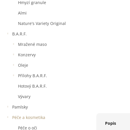
a
Hmyzí granule
n
e
Almi
l
Nature's Variety Original
B.A.R.F.
Mražené maso
Konzervy
Oleje
Přílohy B.A.R.F.
Hotový B.A.R.F.
Vývary
Pamlsky
Péče a kosmetika
Popis
Péče o oči