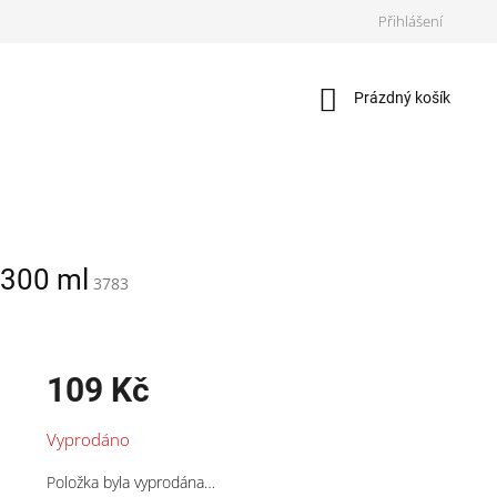
Přihlášení
Nákupní
Prázdný košík
košík
 300 ml
3783
109 Kč
Měrná
Vyprodáno
cena:
Položka byla vyprodána…