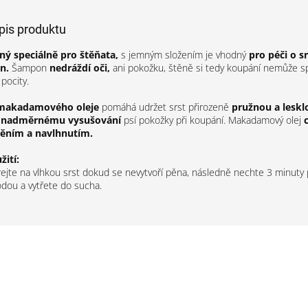
opis produktu
ný speciálně pro štěňata,
s jemným složením je vhodný
pro péči o s
n.
Šampon
nedráždí oči,
ani pokožku, štěně si tedy koupání nemůže sp
pocity.
makadamového oleje
pomáhá udržet srst přirozeně
pružnou a leskl
k nadměrnému vysušování
psí pokožky při koupání. Makadamový olej
ěním a navlhnutím.
ití:
ejte na vlhkou srst dokud se nevytvoří pěna, následně nechte 3 minuty 
dou a vytřete do sucha.