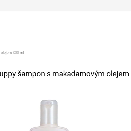
 olejem 300 ml
 Puppy šampon s makadamovým olejem