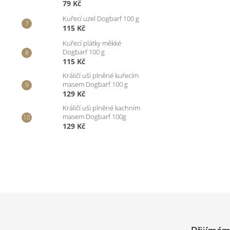
79 Kč
Kuřecí uzel Dogbarf 100 g
115 Kč
Kuřecí plátky měkké
Dogbarf 100 g
115 Kč
Králičí uši plněné kuřecím
masem Dogbarf 100 g
129 Kč
Králičí uši plněné kachním
masem Dogbarf 100g
129 Kč
Z
á
p