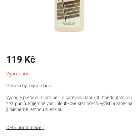
119 Kč
Měrná
Vyprodáno
cena:
Položka byla vyprodána…
Vyvinutý především pro péči o barevnou (aprikot, hnědou) vlnitou
srst pudlů. Příjemně voní, hloubkově srst ošetří, vyčistí a zanechá
ji nádherně jemnou a lesklou.
Detailní informace