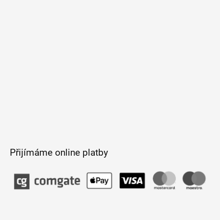
t
í
Přijímáme online platby