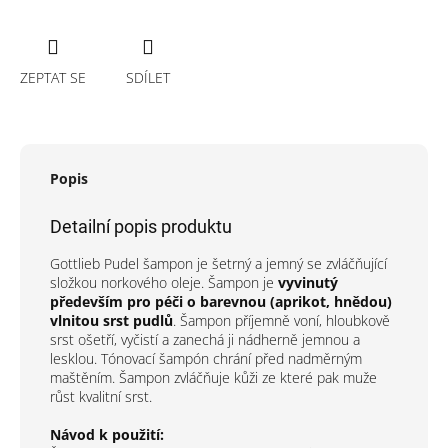
ZEPTAT SE
SDÍLET
Popis
Detailní popis produktu
Gottlieb Pudel šampon je šetrný a jemný se zvláčňující
složkou norkového oleje. Šampon je
vyvinutý
především pro péči o barevnou (aprikot, hnědou)
vlnitou srst pudlů
. Šampon příjemně voní, hloubkově
srst ošetří, vyčistí a zanechá ji nádherně jemnou a
lesklou. Tónovací šampón chrání před nadměrným
maštěním. Šampon zvláčňuje kůži ze které pak muže
růst kvalitní srst.
Návod k použití: