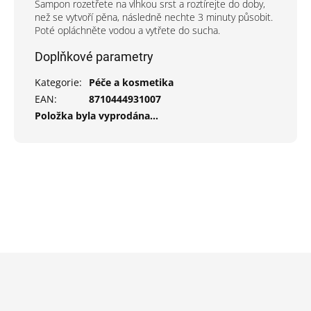
Šampon rozetřete na vlhkou srst a roztírejte do doby,
než se vytvoří pěna, následně nechte 3 minuty působit.
Poté opláchněte vodou a vytřete do sucha.
Doplňkové parametry
Kategorie
:
Péče a kosmetika
EAN
:
8710444931007
Položka byla vyprodána…
Z
á
p
a