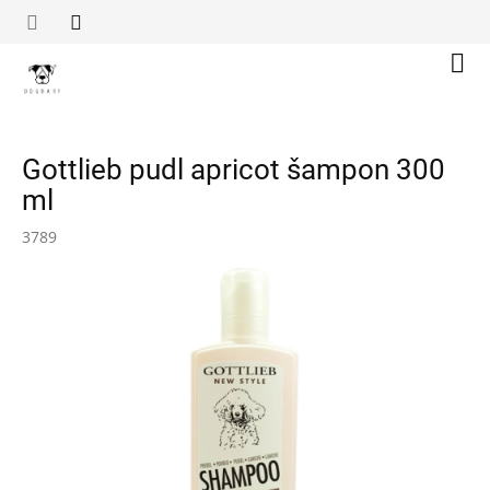
Přejít
na
obsah
Náku
koší
Gottlieb pudl apricot šampon 300
ml
3789