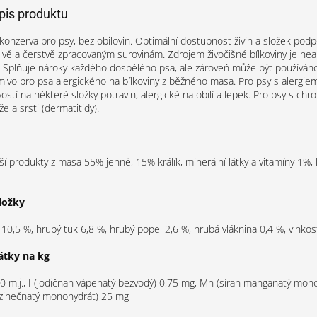
opis produktu
konzerva pro psy, bez obilovin. Optimální dostupnost živin a složek podp
člivě a čerstvě zpracovaným surovinám. Zdrojem živočišné bílkoviny je nea
 Splňuje nároky každého dospělého psa, ale zároveň může být používáno
rmivo pro psa alergického na bílkoviny z běžného masa. Pro psy s alergiem
vostí na některé složky potravin, alergické na obilí a lepek. Pro psy s chr
 a srsti (dermatitidy).
ší produkty z masa 55% jehně, 15% králík, minerální látky a vitamíny 1%, 
ložky
 10,5 %, hrubý tuk 6,8 %, hrubý popel 2,6 %, hrubá vláknina 0,4 %, vlhko
átky na kg
0 m.j., I (jodičnan vápenatý bezvodý) 0,75 mg, Mn (síran manganatý mono
 zinečnatý monohydrát) 25 mg