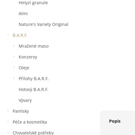
a
Hmyzí granule
n
e
Almi
l
Nature's Variety Original
B.A.R.F.
Mražené maso
Konzervy
Oleje
Přílohy B.A.R.F.
Hotový B.A.R.F.
Vývary
Pamlsky
Popis
Péče a kosmetika
Chovatelské potřeby