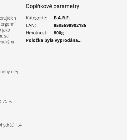
Doplňkové parametry
Kategorie
:
B.A.R.F.
orujících
lergenní
EAN
:
8595598902185
 jako
Hmotnost
:
800g
i, se
Položka byla vyprodána…
onickými
lněný olej
st 75 %
hydrát) 1,4