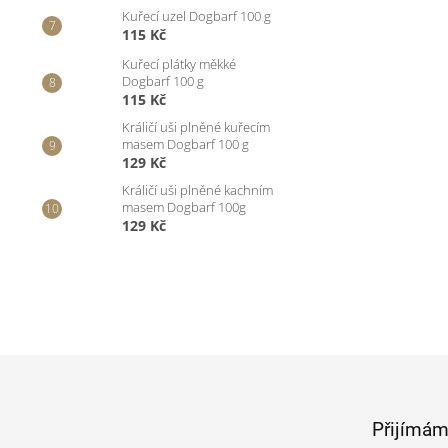
Kuřecí uzel Dogbarf 100 g
115 Kč
Kuřecí plátky měkké
Dogbarf 100 g
115 Kč
Králičí uši plněné kuřecím
masem Dogbarf 100 g
129 Kč
Králičí uši plněné kachním
masem Dogbarf 100g
129 Kč
Z
á
p
Přijímám
a