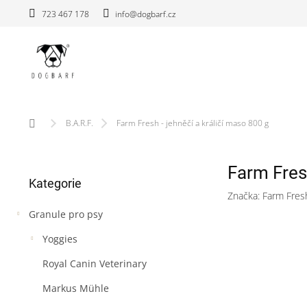
Přejít
723 467 178
info@dogbarf.cz
na
obsah
Domů
B.A.R.F.
Farm Fresh - jehněčí a králičí maso 800 g
P
Farm Fresh
Přeskočit
o
Kategorie
kategorie
s
Značka:
Farm Fres
t
Granule pro psy
r
a
Yoggies
n
n
Royal Canin Veterinary
í
Markus Mühle
p