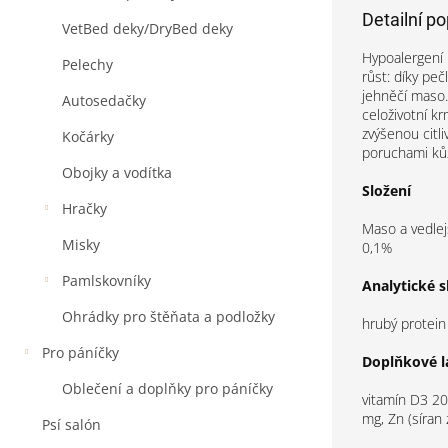
Detailní p
VetBed deky/DryBed deky
Hypoalergení 
Pelechy
růst: díky pe
jehněčí maso.
Autosedačky
celoživotní k
zvýšenou citli
Kočárky
poruchami kůže
Obojky a vodítka
Složení
Hračky
Maso a vedlej
Misky
0,1%
Pamlskovníky
Analytické s
Ohrádky pro štěňata a podložky
hrubý protein
Pro páníčky
Doplňkové l
Oblečení a doplňky pro páníčky
vitamín D3 20
mg, Zn (síran
Psí salón