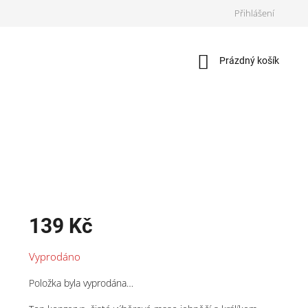
Přihlášení
Nákupní
Prázdný košík
košík
139 Kč
Měrná
Vyprodáno
cena:
Položka byla vyprodána…