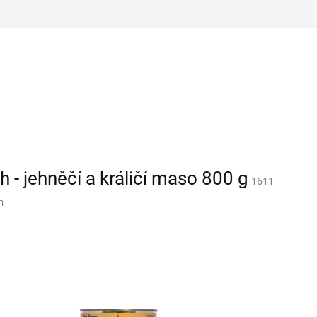
 - jehněčí a králičí maso 800 g
1611
h