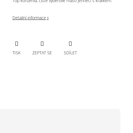
Top konzerva, čisté výběrové maso jehněčí s králíkem.
Detailní informace
TISK
ZEPTAT SE
SDÍLET