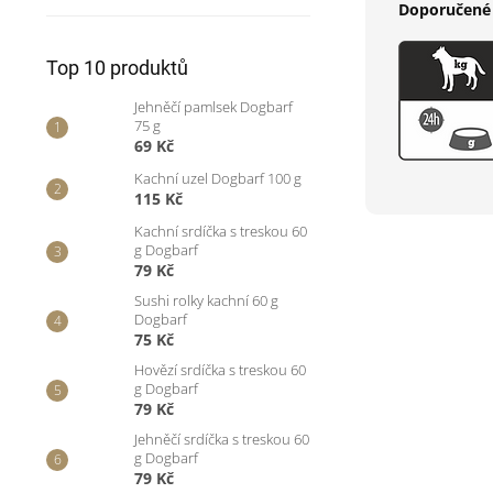
Doporučené 
Top 10 produktů
Jehněčí pamlsek Dogbarf
75 g
69 Kč
Kachní uzel Dogbarf 100 g
115 Kč
Kachní srdíčka s treskou 60
g Dogbarf
79 Kč
Sushi rolky kachní 60 g
Dogbarf
75 Kč
Hovězí srdíčka s treskou 60
g Dogbarf
79 Kč
Jehněčí srdíčka s treskou 60
g Dogbarf
79 Kč