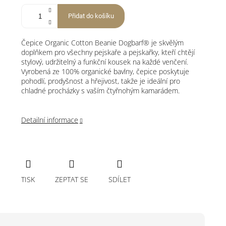
Přidat do košíku
Čepice Organic Cotton Beanie Dogbarf® je skvělým
doplňkem pro všechny pejskaře a pejskařky, kteří chtějí
stylový, udržitelný a funkční kousek na každé venčení.
Vyrobená ze 100% organické bavlny, čepice poskytuje
pohodlí, prodyšnost a hřejivost, takže je ideální pro
chladné procházky s vaším čtyřnohým kamarádem.
Detailní informace
TISK
ZEPTAT SE
SDÍLET