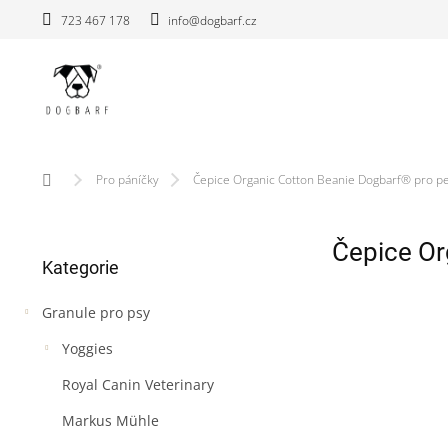
Přejít
723 467 178
info@dogbarf.cz
na
obsah
Domů
Pro páníčky
Čepice Organic Cotton Beanie Dogbarf® pro p
P
Čepice Or
Přeskočit
o
Kategorie
kategorie
s
t
Granule pro psy
r
a
Yoggies
n
n
Royal Canin Veterinary
í
Markus Mühle
p