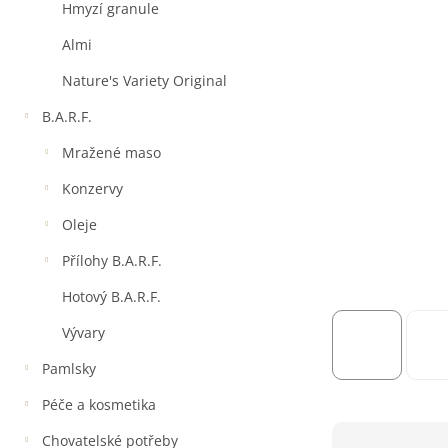
a
Hmyzí granule
n
e
Almi
l
Nature's Variety Original
B.A.R.F.
Mražené maso
Konzervy
Oleje
Přílohy B.A.R.F.
Hotový B.A.R.F.
Vývary
Pamlsky
Péče a kosmetika
Chovatelské potřeby