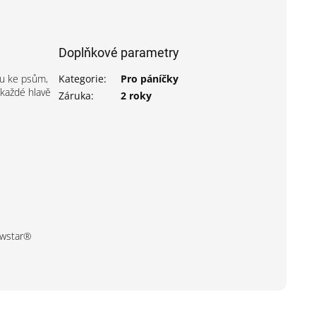
Doplňkové parametry
ku ke psům,
Kategorie
:
Pro páníčky
 každé hlavě
Záruka
:
2 roky
owstar®