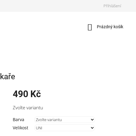
Přihlášení
Nákupní
Prázdný košík
košík
skaře
490 Kč
Měrná
Zvolte variantu
cena:
Barva
Velikost