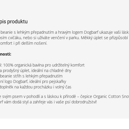
opis produktu
 beanie s lehkým přepadnutím a hravým logem Dogbarf ukazuje vaši lás
 psím cvičáku, nebo si užíváte venčení v parku. Měkký úplet se přizpůsobí
omfort i při delším nošení.
nosti:
l: 100% organická bavlna pro udržitelný komfort
 a prodyšný úplet, ideální na chladné dny
 beanie střih s lehkým přepadnutím
lní logo Dogbarf, ideální pro pejskařky
doplněk na každou procházku i volný čas
e svým psem v pohodlí a s láskou k přírodě – čepice Organic Cotton Sn
f vám dodá styl a zahřeje vás i vaše psí dobrodružství!