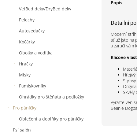
Popis
VetBed deky/DryBed deky
Pelechy
Detailní p
Autosedačky
Moderní střih
ať už jste na
Kočárky
a zaručí vám k
Obojky a vodítka
Klíčové vlast
Hračky
Materiá
Misky
Hřejivý
Stylový
Pamlskovníky
Originá
Skvělý 
Ohrádky pro štěňata a podložky
Vyrazte ven s
Pro páníčky
Beanie Dogbar
Oblečení a doplňky pro páníčky
Psí salón