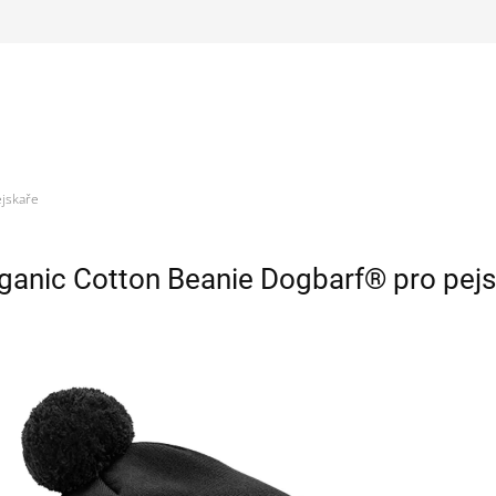
ejskaře
ganic Cotton Beanie Dogbarf® pro pej