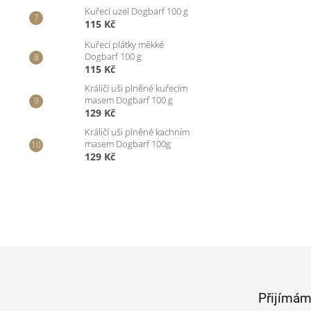
Kuřecí uzel Dogbarf 100 g
115 Kč
Kuřecí plátky měkké
Dogbarf 100 g
115 Kč
Králičí uši plněné kuřecím
masem Dogbarf 100 g
129 Kč
Králičí uši plněné kachním
masem Dogbarf 100g
129 Kč
Z
á
p
Přijímám
a