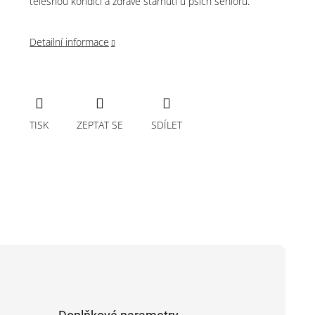
tělesnou kondici a zdravé stárnutí u psích seniorů.
Detailní informace
TISK
ZEPTAT SE
SDÍLET