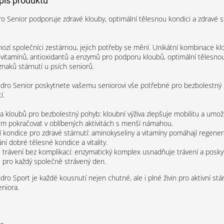
opis produktu
o Senior podporuje zdravé klouby, optimální tělesnou kondici a zdravé s
ů.
nozí společníci zestárnou, jejich potřeby se mění. Unikátní kombinace klo
 vitamínů, antioxidantů a enzymů pro podporu kloubů, optimální tělesnou
znaků stárnutí u psích seniorů.
dro Senior poskytnete vašemu seniorovi vše potřebné pro bezbolestný
í.
 kloubů pro bezbolestný pohyb: kloubní výživa zlepšuje mobilitu a umo
m pokračovat v oblíbených aktivitách s menší námahou.
 kondice pro zdravé stárnutí: aminokyseliny a vitamíny pomáhají regenera
ní dobré tělesné kondice a vitality.
trávení bez komplikací: enzymatický komplex usnadňuje trávení a posky
 pro každý společně strávený den.
ro Sport je každé kousnutí nejen chutné, ale i plné živin pro aktivní stá
niora.