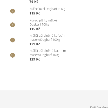
79 Kč
Kuřecí uzel Dogbarf 100 g
115 Kč
Kuřecí plátky měkké
Dogbarf 100 g
115 Kč
Králičí uši plněné kuřecím
masem Dogbarf 100 g
129 Kč
Králičí uši plněné kachním
masem Dogbarf 100g
129 Kč
Z
á
p