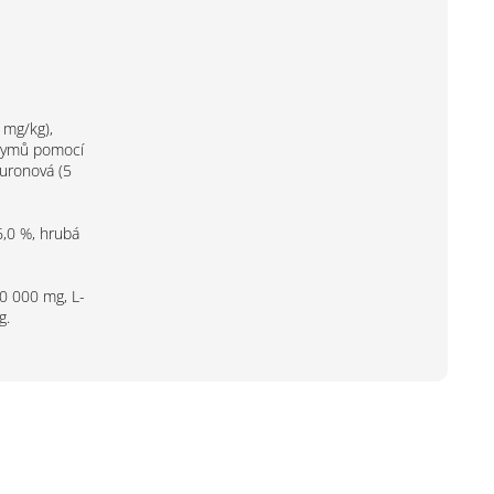
 mg/kg),
nzymů pomocí
luronová (5
6,0 %, hrubá
10 000 mg, L-
g.