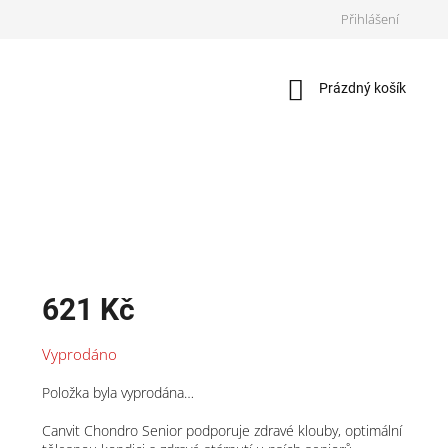
Přihlášení
Nákupní
Prázdný košík
košík
621 Kč
Měrná
Vyprodáno
cena:
Položka byla vyprodána…
Canvit Chondro Senior podporuje zdravé klouby, optimální