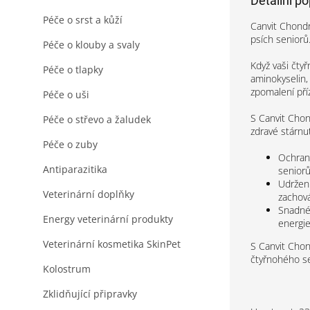
Detailní p
Péče o srst a kůží
Canvit Chondr
psích senior
Péče o klouby a svaly
Když vaši čtyř
Péče o tlapky
aminokyselin,
zpomalení pří
Péče o uši
S Canvit Chon
Péče o střevo a žaludek
zdravé stárnut
Péče o zuby
Ochrana
Antiparazitika
seniorů
Udržení
Veterinární doplňky
zachová
Snadné 
Energy veterinární produkty
energie
Veterinární kosmetika SkinPet
S Canvit Chond
čtyřnohého se
Kolostrum
Zklidňující připravky