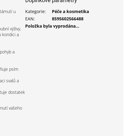
Doplňkové parametry
tárnutí u
Kategorie
:
Péče a kosmetika
EAN
:
8595602566488
Položka byla vyprodána…
ubní výživy,
 kondici a
 pohyb a
žňuje psím
ci svalů a
tuje dostatek
rnutí vašeho