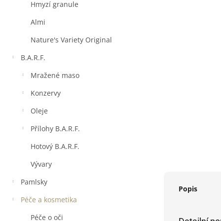
a
Hmyzí granule
n
e
Almi
l
Nature's Variety Original
B.A.R.F.
Mražené maso
Konzervy
Oleje
Přílohy B.A.R.F.
Hotový B.A.R.F.
Vývary
Pamlsky
Popis
Péče a kosmetika
Péče o oči