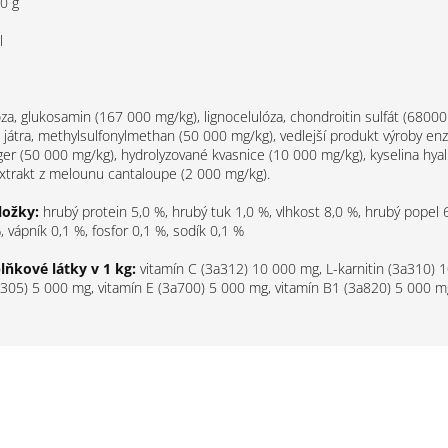
0 g
l
óza, glukosamin (167 000 mg/kg), lignocelulóza, chondroitin sulfát (68000
 játra, methylsulfonylmethan (50 000 mg/kg), vedlejší produkt výroby e
iger (50 000 mg/kg), hydrolyzované kvasnice (10 000 mg/kg), kyselina hya
xtrakt z melounu cantaloupe (2 000 mg/kg).
ložky:
hrubý protein 5,0 %, hrubý tuk 1,0 %, vlhkost 8,0 %, hrubý popel 
, vápník 0,1 %, fosfor 0,1 %, sodík 0,1 %
lňkové látky v 1 kg:
vitamín C (3a312) 10 000 mg, L-karnitin (3a310) 
305) 5 000 mg, vitamín E (3a700) 5 000 mg, vitamín B1 (3a820) 5 000 m