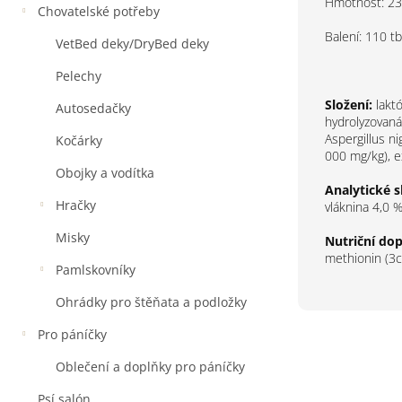
Hmotnost: 23
Chovatelské potřeby
Balení: 110 tb
VetBed deky/DryBed deky
Pelechy
Složení:
lakt
Autosedačky
hydrolyzovaná
Aspergillus n
Kočárky
000 mg/kg), e
Obojky a vodítka
Analytické s
Hračky
vláknina 4,0 %
Misky
Nutriční dop
methionin (3c
Pamlskovníky
Ohrádky pro štěňata a podložky
Pro páníčky
Oblečení a doplňky pro páníčky
Psí salón