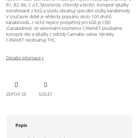
B1, B2, B6, C a E, fytosteroly, chlorofyl a lecitin. Konopné výtažky
extrahované z listů a stvolu obsahují speciální složky kanabinoidy.
V současné době je vědecky popsáno okolo 100 druhů
kanabinoidů, z nichž nejvíce prospěšný pro kůži je CBD
(Canabidiniol). Ve veterinární kosmetice CANAVET používáme
konopný olej a výtažky z odrůdy Cannabis sativa. Výrobky
CANAVET neobsahují THC.
Detailní informace
ZEPTAT SE
SDÍLET
Popis