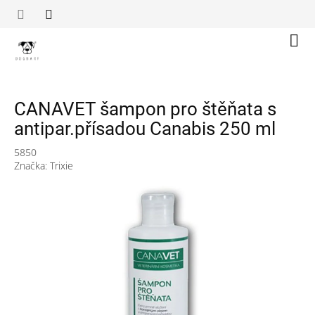
Přejít
na
obsah
Náku
koší
CANAVET šampon pro štěňata s
antipar.přísadou Canabis 250 ml
5850
Značka:
Trixie