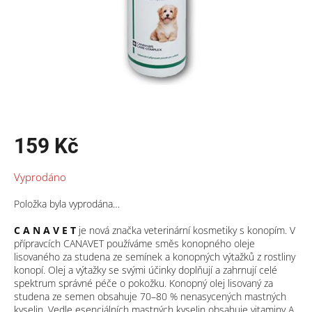
159 Kč
Měrná
Vyprodáno
cena:
Položka byla vyprodána…
C A N A V E T
je nová značka veterinární kosmetiky s konopím. V
přípravcích CANAVET používáme směs konopného oleje
lisovaného za studena ze semínek a konopných výtažků z rostliny
konopí. Olej a výtažky se svými účinky doplňují a zahrnují celé
spektrum správné péče o pokožku. Konopný olej lisovaný za
studena ze semen obsahuje 70
–⁠
80 % nenasycených mastných
kyselin. Vedle esenciálních mastných kyselin obsahuje vitaminy A,