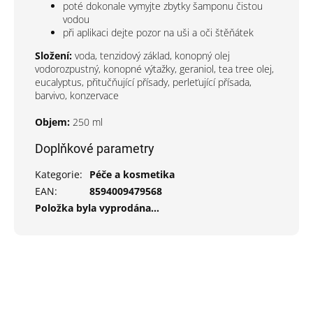
poté dokonale vymyjte zbytky šamponu čistou
vodou
při aplikaci dejte pozor na uši a oči štěňátek
Složení:
voda, tenzidový základ, konopný olej
vodorozpustný, konopné výtažky, geraniol, tea tree olej,
eucalyptus, přitučňující přísady, perleťující přísada,
barvivo, konzervace
Objem:
250 ml
Doplňkové parametry
Kategorie
:
Péče a kosmetika
EAN
:
8594009479568
Položka byla vyprodána…