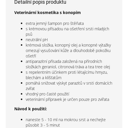
Detailní popis produktu
Veterinární kosmetika s konopím
extra jemný šampon pro štěňata
s krémovou přísadou na ošetření srsti mladých
psů
neutrální pH
krémová složka, konopný olej a konopné výtažky
omezují vysušování kůže a dlouhodobě pokožku
ošetří
antiparazitní přísada založená na přírodních
složkách geraniol, citronová tráva a tea tree olej
s repelentním účinkem proti létajícímu hmyzu,
blechám a klíšťatům
pomáhá snižovat výskyt parazitů v srsti domácích
zvířat
vhodný pro časté použití
veterinární přípravek je určen pouze pro zvířata
Návod k použití:
naneste 5 - 10 ml na mokrou srst a nechejte
působit 3 - 5 minut