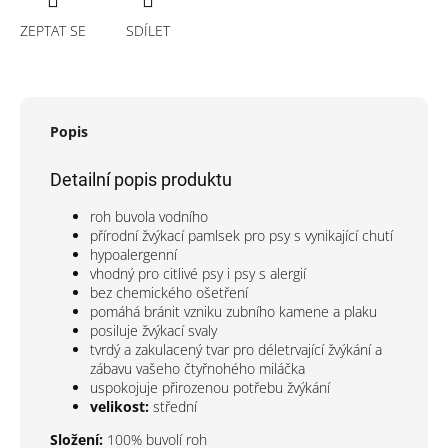
ZEPTAT SE
SDÍLET
Popis
Detailní popis produktu
roh buvola vodního
přírodní žvýkací pamlsek pro psy s vynikající chutí
hypoalergenní
vhodný pro citlivé psy i psy s alergií
bez chemického ošetření
pomáhá bránit vzniku zubního kamene a plaku
posiluje žvýkací svaly
tvrdý a zakulacený tvar pro déletrvající žvýkání a
zábavu vašeho čtyřnohého miláčka
uspokojuje přirozenou potřebu žvýkání
velikost:
střední
Složení:
100% buvolí roh