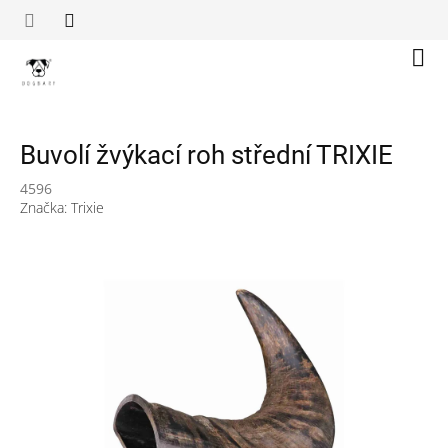
Přejít
na
obsah
Náku
koší
Buvolí žvýkací roh střední TRIXIE
4596
Značka:
Trixie