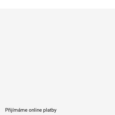
Z
á
p
a
t
í
Přijímáme online platby