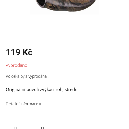
119 Kč
Měrná
Vyprodáno
cena:
Položka byla vyprodána…
Originální buvolí žvýkací roh, střední
Detailní informace