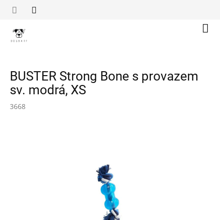
Přejít
na
obsah
Náku
koší
BUSTER Strong Bone s provazem
sv. modrá, XS
3668