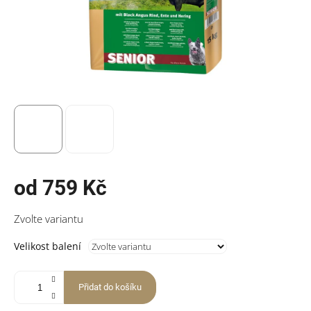
od
759 Kč
Měrná
Zvolte variantu
cena:
Velikost balení
Přidat do košíku