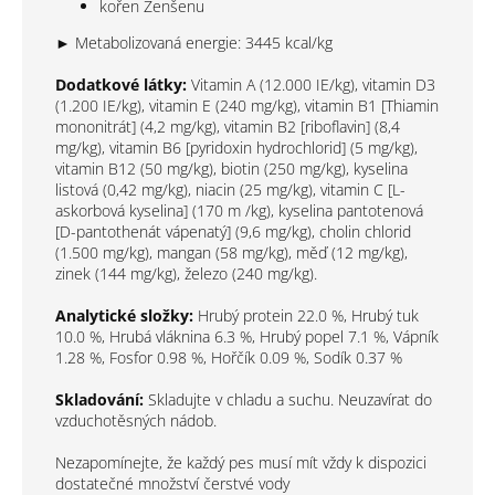
kořen Ženšenu
► Metabolizovaná energie: 3445 kcal/kg
Dodatkové látky:
Vitamin A (12.000 IE/kg), vitamin D3
(1.200 IE/kg), vitamin E (240 mg/kg), vitamin B1 [Thiamin
mononitrát] (4,2 mg/kg), vitamin B2 [riboflavin] (8,4
mg/kg), vitamin B6 [pyridoxin hydrochlorid] (5 mg/kg),
vitamin B12 (50 mg/kg), biotin (250 mg/kg), kyselina
listová (0,42 mg/kg), niacin (25 mg/kg), vitamin C [L-
askorbová kyselina] (170 m /kg), kyselina pantotenová
[D-pantothenát vápenatý] (9,6 mg/kg), cholin chlorid
(1.500 mg/kg), mangan (58 mg/kg), měď (12 mg/kg),
zinek (144 mg/kg), železo (240 mg/kg).
Analytické složky:
Hrubý protein 22.0 %, Hrubý tuk
10.0 %, Hrubá vláknina 6.3 %, Hrubý popel 7.1 %, Vápník
1.28 %, Fosfor 0.98 %, Hořčík 0.09 %, Sodík 0.37 %
Skladování:
Skladujte v chladu a suchu. Neuzavírat do
vzduchotěsných nádob.
Nezapomínejte, že každý pes musí mít vždy k dispozici
dostatečné množství čerstvé vody