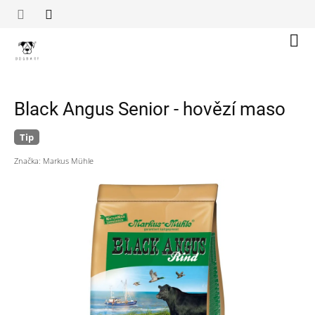
Přejít
na
obsah
Náku
koší
Black Angus Senior - hovězí maso
Tip
Značka:
Markus Mühle