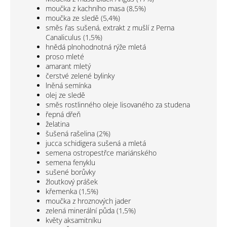
moučka z kachního masa (8,5%)
moučka ze sledě (5,4%)
směs řas sušená, extrakt z mušlí z Perna
Canaliculus (1,5%)
hnědá plnohodnotná rýže mletá
proso mleté
amarant mletý
čerstvé zelené bylinky
lněná semínka
olej ze sledě
směs rostlinného oleje lisovaného za studena
řepná dřeň
želatina
šušená rašelina (2%)
jucca schidigera sušená a mletá
​​semena ostropestřce mariánského
semena fenyklu
sušené borůvky
žloutkový prášek
křemenka (1,5%)
moučka z hroznových jader
zelená minerální půda (1,5%)
květy aksamitníku