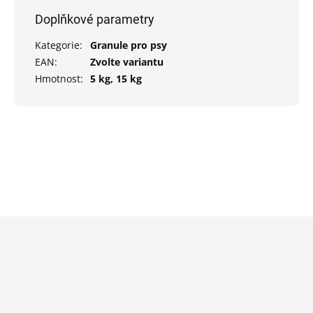
Doplňkové parametry
Kategorie
:
Granule pro psy
EAN
:
Zvolte variantu
Hmotnost
:
5 kg, 15 kg
Z
á
p
a
t
í