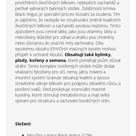
prvotřídních živočišných bílkovin, nejlepších sacharidů a
pečlivě vybraných bylinných složek. Zvláštností krmiva
Black Angus je speciální proces lisování za studena. Tím
je zajištěno, že nedojde ke strukturální změně kvalitních
živočišných bílkovin a sacharidů vysokou teplotou. Tímto
způsobem jsou cenné látky, jako jsou vitamíny, látky a
mikroživiny důležité pro zdraví a vitalitu psa chráněny
nebo zůstanou do značné míry zachovány. Díky
vysokému obsahu EPA/DHA mastných kyselin mohou
přispět k ochraně kloubů.
Obsahují také bylinky,
plody, kořeny a semena,
které pomáhají psům zůstat
vitální. Tento komplex rostlinných složek může dodat
vitalizační fytoživiny pro oči, nervy, játra, trávení a
imunitní systém Granule obsahují kvalitní a vysoce
stravitelné zdroje bílkovin pro podporu zdravého růstu a
posílení svalů. Sleď poskytuje esenciální mastné
kyseliny, které stimulují metabolismus a mají velký
význam pro strukturu a zachování buněčných stěn.
Složení:
Moučka z masa Black Angus (17%)