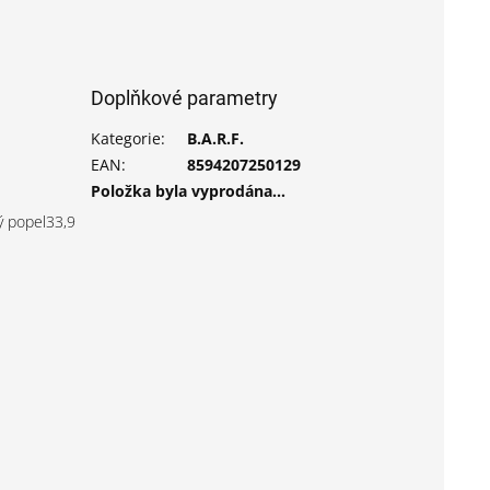
Doplňkové parametry
Kategorie
:
B.A.R.F.
EAN
:
8594207250129
Položka byla vyprodána…
ý popel33,9