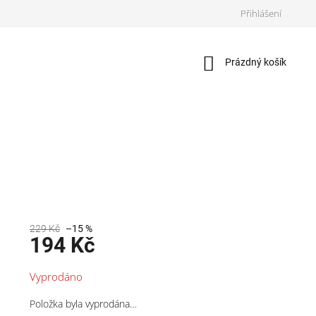
Přihlášení
Nákupní
Prázdný košík
košík
229 Kč
–15 %
194 Kč
Měrná
Vyprodáno
cena:
Položka byla vyprodána…