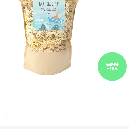
229 Kč
–15 %