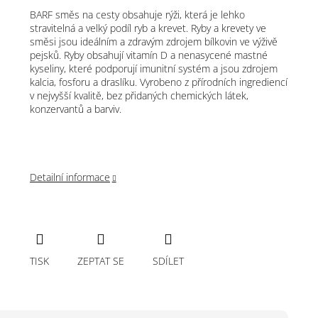
BARF směs na cesty obsahuje rýži, která je lehko
stravitelná a velký podíl ryb a krevet. Ryby a krevety ve
směsi jsou ideálním a zdravým zdrojem bílkovin ve výživě
pejsků. Ryby obsahují vitamín D a nenasycené mastné
kyseliny, které podporují imunitní systém a jsou zdrojem
kalcia, fosforu a draslíku. Vyrobeno z přírodních ingrediencí
v nejvyšší kvalitě, bez přidaných chemických látek,
konzervantů a barviv.
Detailní informace
TISK
ZEPTAT SE
SDÍLET