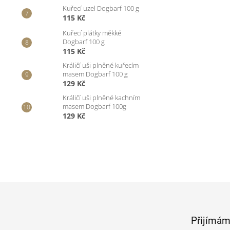
Kuřecí uzel Dogbarf 100 g
115 Kč
Kuřecí plátky měkké
Dogbarf 100 g
115 Kč
Králičí uši plněné kuřecím
masem Dogbarf 100 g
129 Kč
Králičí uši plněné kachním
masem Dogbarf 100g
129 Kč
Z
á
p
Přijímám
a