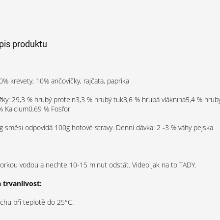
opis produktu
0% krevety, 10% ančovičky, rajčata, paprika
ožky: 29,3 % hrubý protein3,3 % hrubý tuk3,6 % hrubá vláknina5,4 % hrub
% Kalcium0,69 % Fosfor
g směsi odpovídá 100g hotové stravy. Denní dávka: 2 -3 % váhy pejska
horkou vodou a nechte 10-15 minut odstát. Video jak na to TADY.
 trvanlivost:
uchu při teplotě do 25°C.