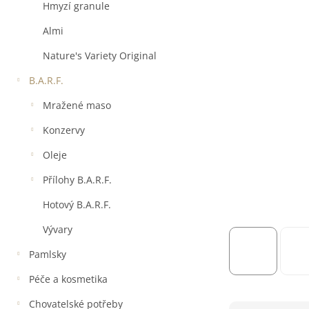
a
Hmyzí granule
n
e
Almi
l
Nature's Variety Original
B.A.R.F.
Mražené maso
Konzervy
Oleje
Přílohy B.A.R.F.
Hotový B.A.R.F.
Vývary
Pamlsky
Péče a kosmetika
Chovatelské potřeby