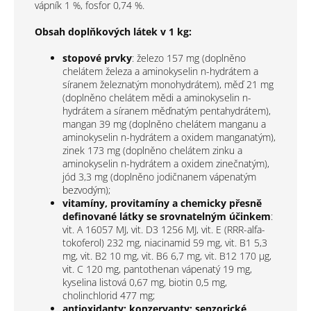
vápník 1 %, fosfor 0,74 %.
Obsah doplňkových látek v 1 kg:
s
topové prvky
: železo 157 mg (doplněno
chelátem železa a aminokyselin n-hydrátem a
síranem železnatým monohydrátem), měď 21 mg
(doplněno chelátem mědi a aminokyselin n-
hydrátem a síranem měďnatým pentahydrátem),
mangan 39 mg (doplněno chelátem manganu a
aminokyselin n-hydrátem a oxidem manganatým),
zinek 173 mg (doplněno chelátem zinku a
aminokyselin n-hydrátem a oxidem zinečnatým),
jód 3,3 mg (doplněno jodičnanem vápenatým
bezvodým);
vitamíny, provitamíny a chemicky přesně
definované látky se srovnatelným účinkem
:
vit. A 16057 MJ, vit. D3 1256 MJ, vit. E (RRR-alfa-
tokoferol) 232 mg, niacinamid 59 mg, vit. B1 5,3
mg, vit. B2 10 mg, vit. B6 6,7 mg, vit. B12 170 µg,
vit. C 120 mg, pantothenan vápenatý 19 mg,
kyselina listová 0,67 mg, biotin 0,5 mg,
cholinchlorid 477 mg;
antioxidanty; konzervanty; senzorické