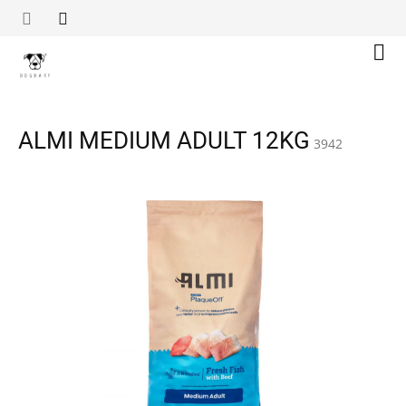
Přejít
na
obsah
Náku
koší
ALMI MEDIUM ADULT 12KG
3942