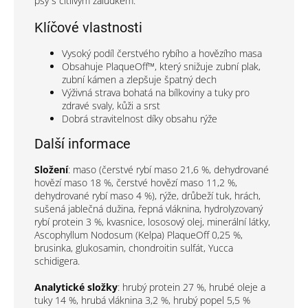
psy s citlivým žaludkem.
Klíčové vlastnosti
Vysoký podíl čerstvého rybího a hovězího masa
Obsahuje PlaqueOff™, který snižuje zubní plak,
zubní kámen a zlepšuje špatný dech
Výživná strava bohatá na bílkoviny a tuky pro
zdravé svaly, kůži a srst
Dobrá stravitelnost díky obsahu rýže
Další informace
Složení
: maso (čerstvé rybí maso 21,6 %, dehydrované
hovězí maso 18 %, čerstvé hovězí maso 11,2 %,
dehydrované rybí maso 4 %), rýže, drůbeží tuk, hrách,
sušená jablečná dužina, řepná vláknina, hydrolyzovaný
rybí protein 3 %, kvasnice, lososový olej, minerální látky,
Ascophyllum Nodosum (Kelpa) PlaqueOff 0,25 %,
brusinka, glukosamin, chondroitin sulfát, Yucca
schidigera.
Analytické složky
: hrubý protein 27 %, hrubé oleje a
tuky 14 %, hrubá vláknina 3,2 %, hrubý popel 5,5 %