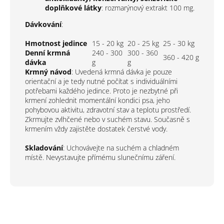
doplňkové látky
: rozmarýnový extrakt 100 mg.
Dávkování
:
Hmotnost jedince
15 - 20 kg
20 - 25 kg
25 - 30 kg
Denní krmná
240 - 300
300 - 360
360 - 420 g
dávka
g
g
Krmný návod
: Uvedená krmná dávka je pouze
orientační a je tedy nutné počítat s individuálními
potřebami každého jedince. Proto je nezbytné při
krmení zohlednit momentální kondici psa, jeho
pohybovou aktivitu, zdravotní stav a teplotu prostředí.
Zkrmujte zvlhčené nebo v suchém stavu. Současně s
krmením vždy zajistěte dostatek čerstvé vody.
Skladování
: Uchovávejte na suchém a chladném
místě. Nevystavujte přímému slunečnímu záření.