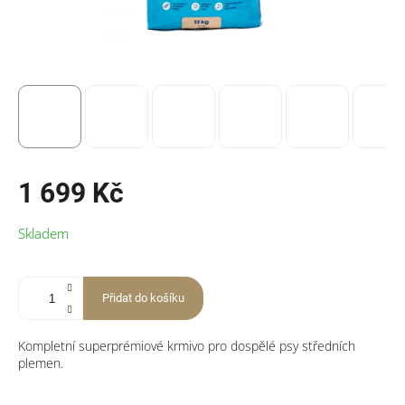
1 699 Kč
Měrná
Skladem
cena:
Přidat do košíku
Kompletní superprémiové krmivo pro dospělé psy středních
plemen.