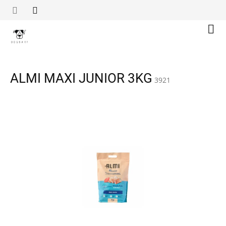
Přejít
na
obsah
Náku
koší
ALMI MAXI JUNIOR 3KG
3921