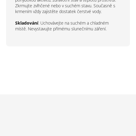
Zkrmujte zvlhčené nebo v suchém stavu. Současně s
krmením vždy zajistěte dostatek čerstvé vody.
Skladování
: Uchovávejte na suchém a chladném
místě. Nevystavujte přímému slunečnímu záření.
Z
á
p
a
t
í