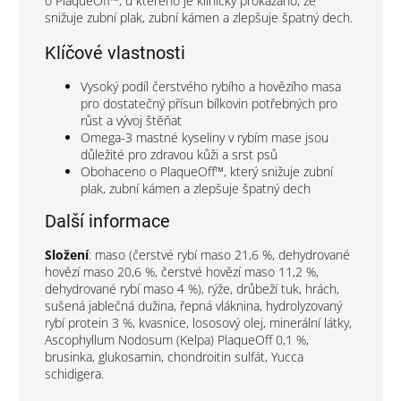
o PlaqueOff™, u kterého je klinicky prokázáno, že
snižuje zubní plak, zubní kámen a zlepšuje špatný dech.
Klíčové vlastnosti
Vysoký podíl čerstvého rybího a hovězího masa
pro dostatečný přísun bílkovin potřebných pro
růst a vývoj štěňat
Omega-3 mastné kyseliny v rybím mase jsou
důležité pro zdravou kůži a srst psů
Obohaceno o PlaqueOff™, který snižuje zubní
plak, zubní kámen a zlepšuje špatný dech
Další informace
Složení
: maso (čerstvé rybí maso 21,6 %, dehydrované
hovězí maso 20,6 %, čerstvé hovězí maso 11,2 %,
dehydrované rybí maso 4 %), rýže, drůbeží tuk, hrách,
sušená jablečná dužina, řepná vláknina, hydrolyzovaný
rybí protein 3 %, kvasnice, lososový olej, minerální látky,
Ascophyllum Nodosum (Kelpa) PlaqueOff 0,1 %,
brusinka, glukosamin, chondroitin sulfát, Yucca
schidigera.