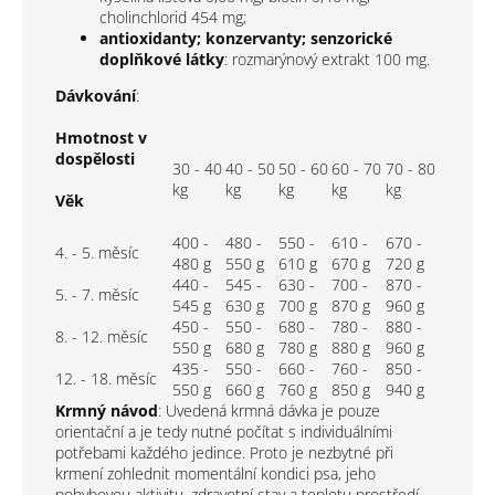
cholinchlorid 454 mg;
antioxidanty; konzervanty; senzorické
doplňkové látky
: rozmarýnový extrakt 100 mg.
Dávkování
:
Hmotnost v
dospělosti
30 - 40
40 - 50
50 - 60
60 - 70
70 - 80
kg
kg
kg
kg
kg
Věk
400 -
480 -
550 -
610 -
670 -
4. - 5. měsíc
480 g
550 g
610 g
670 g
720 g
440 -
545 -
630 -
700 -
870 -
5. - 7. měsíc
545 g
630 g
700 g
870 g
960 g
450 -
550 -
680 -
780 -
880 -
8. - 12. měsíc
550 g
680 g
780 g
880 g
960 g
435 -
550 -
660 -
760 -
850 -
12. - 18. měsíc
550 g
660 g
760 g
850 g
940 g
Krmný návod
: Uvedená krmná dávka je pouze
orientační a je tedy nutné počítat s individuálními
potřebami každého jedince. Proto je nezbytné při
krmení zohlednit momentální kondici psa, jeho
pohybovou aktivitu, zdravotní stav a teplotu prostředí.