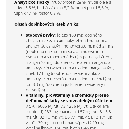
Analytické složky
:
hrubý protein 28 %, hrubé oleje a
tuky 15,5 %, hrubá vláknina 3,2 %, hrubý popel 5,6 %,
vápník 1,1 %, fosfor 0,8 %.
Obsah doplňkových látek v 1 kg:
s
topové prvky
: železo 163 mg (doplněno
chelátem železa a aminokyselin n-hydrátem a
síranem železnatým monohydrátem), měď 21 mg
(doplněno chelátem mědi a aminokyselin n-
hydrátem a síranem měďnatým pentahydrátem),
mangan 38 mg (doplněno chelátem manganu a
aminokyselin n-hydrátem a oxidem manganatým),
zinek 174 mg (doplněno chelátem zinku a
aminokyselin n-hydrátem a oxidem zinečnatým),
jód 3,3 mg (doplněno jodičnanem vápenatým
bezvodým);
vitamíny, provitamíny a chemicky přesně
definované látky se srovnatelným účinkem
:
vit. A 16065 MJ, vit. D3 1256 MJ, vit. E (RRR-alfa-
tokoferol) 232 mg, niacinamid 57 mg, vit. B1 5,3
mg, vit. B2 10 mg, vit. B6 7,1 mg, vit. B12 171 µg,
vit. C 120 mg, pantothenan vápenatý 19 mg,
kyselina listová 0,66 mg, biotin 0,46 mg,