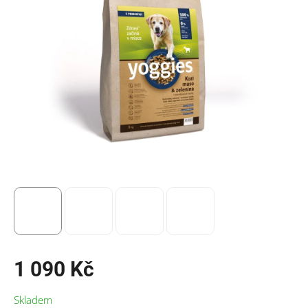
1 090 Kč
Měrná
Skladem
cena: