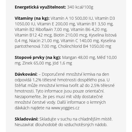
Energetická využitelnost:
340 kcal/100g
Vitamíny (na kg):
Vitamín A 10 500,00 IU, Vitamín D3
1050,00 IU, Vitamin E 200,00 mg, Vitamin B1 3,50 mg,
Vitamín B2 Riboflavin 7,00 mg, Vitamin B6 4,20 mg,
Vitamin B12 42 mcg, Biotin 210,00 mcg, Kyselina listová
0,4 mg, Niacin 21,00 mg, Vitamin C 140,00 mg, Kyselina
pantothenová 7,00 mg, Cholinchlorid B4 1050,00 mg
Stopové prvky (na kg):
Mangan 48,00 mg, Měď 10,00
mg, Zinek 65,00 mg, Jód 1,6 mg
Dávkování:
– Doporučené množství krmiva na den
odpovídá 1,2% tělesné hmotnosti dospělého psa. U
štěňat může množství krmiva tvořit až do 2,5% tělesné
hmotnosti. Tyto informace jsou pouze orientační.
Nezapomeňte, že pes musí mít vždy dostatečné
množství čerstvé vody. Další informace o krmných
dávkách najdete na www.yoggies.cz
Skladování:
Skladujte v suchu na chladnějším místě.
Neuzavírat dlouhodobě do vzduchotěsných nádob.