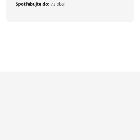
Spotřebujte do:
viz obal
Z
á
p
a
t
í