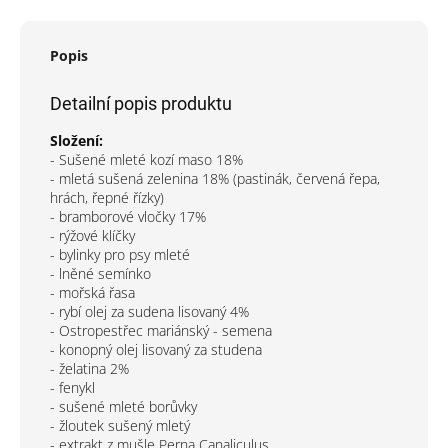
Popis
Detailní popis produktu
Složení:
- Sušené mleté kozí maso 18%
- mletá sušená zelenina 18% (pastinák, červená řepa,
hrách, řepné řízky)
- bramborové vločky 17%
- rýžové klíčky
- bylinky pro psy mleté
- lněné semínko
- mořská řasa
- rybí olej za sudena lisovaný 4%
- Ostropestřec mariánský - semena
- konopný olej lisovaný za studena
- želatina 2%
- fenykl
- sušené mleté borůvky
- žloutek sušený mletý
- extrakt z mušle Perna Canaliculus