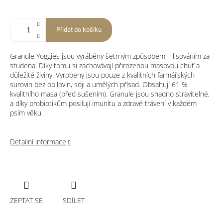
Přidat do košíku
Granule Yoggies jsou vyráběny šetrným způsobem – lisováním za
studena. Díky tomu si zachovávají přirozenou masovou chuť a
důležité živiny. Vyrobeny jsou pouze z kvalitních farmářských
surovin bez obilovin, sóji a umělých přísad. Obsahují 61 %
kvalitního masa (před sušením). Granule jsou snadno stravitelné,
a díky probiotikům posilují imunitu a zdravé trávení v každém
psím věku.
Detailní informace
ZEPTAT SE
SDÍLET