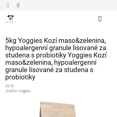
Přejít
na
obsah
Nákupn
košík
5kg Yoggies Kozí maso&zelenina,
hypoalergenní granule lisované za
studena s probiotiky Yoggies Kozí
maso&zelenina, hypoalergenní
granule lisované za studena s
probiotiky
4518
Značka:
Yoggies