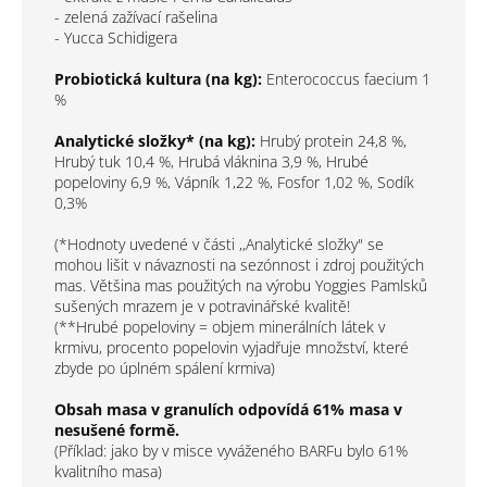
- zelená zažívací rašelina
- Yucca Schidigera
Probiotická kultura
(na kg):
Enterococcus faecium 1
%
Analytické složky* (na kg):
Hrubý protein 24,8 %,
Hrubý tuk 10,4 %, Hrubá vláknina 3,9 %, Hrubé
popeloviny 6,9 %, Vápník 1,22 %, Fosfor 1,02 %, Sodík
0,3%
(*Hodnoty uvedené v části ,,Analytické složky" se
mohou lišit v návaznosti na sezónnost i zdroj použitých
mas. Většina mas použitých na výrobu Yoggies Pamlsků
sušených mrazem je v potravinářské kvalitě!
(**Hrubé popeloviny = objem minerálních látek v
krmivu, procento popelovin vyjadřuje množství, které
zbyde po úplném spálení krmiva)
Obsah masa v granulích odpovídá 61% masa v
nesušené formě.
(Příklad: jako by v misce vyváženého BARFu bylo 61%
kvalitního masa)